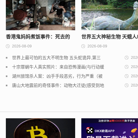
香港鬼妈妈煮饭事件：死去的
世界五大神秘生物 天蛾人
2026-08-09
2026-08-09
母亲给孩子做饭(恐怖又诡异)
湖水怪/野人等(个个神秘无
世界上最可怕的五大不明生物 五头蛇诡异,第三
202
可能真实存在!
十宗罪蜗牛人真实照片：来自恐怖漫画(与行动缓
202
慢有关)
湖州旅馆杀人案：凶手手段恶劣，行为严重（被
202
判死刑）
唐山大地震前的奇怪事件：动物大迁徒(感受到地
202
震到来)