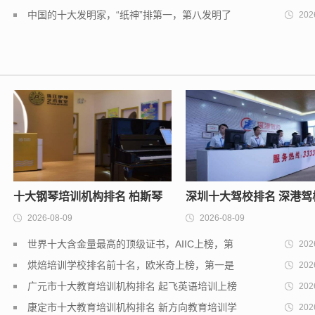
天价
中国的十大发明家，“纸神”排第一，第八发明了
202
五笔字型
十大钢琴培训机构排名 柏斯琴
深圳十大驾校排名 深港驾
2026-08-09
2026-08-09
行上榜，第二专注于线上陪练
一，鹏城驾校上榜
世界十大含金量最高的顶级证书，AIIC上榜，第
202
二在中国仅有不到900人
烘焙培训学校排名前十名，欧米奇上榜，第一是
202
诞生于法国
广元市十大教育培训机构排名 起飞英语培训上榜
202
第五提高注意力
康定市十大教育培训机构排名 新方向教育培训学
202