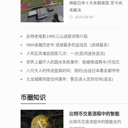
揭秘日本十大未解悬案 至今尚
今尚未解决
未解决
2026-08-09
反特老电影1985三山谜案详情介绍
NBA发展历史中 进球最多的运动员（进球最多）
人死后灵魂会回家几次：一次(民间迷信说法)
世界上最吓人的跳水失败事件：脸被摔成两半(可怕又
吓人)
八尺大人的传说是真的吗：假的(出自日本著名都市传
说)
九龙城寨异度空间事件：警员进入灵异空间(谣言)
币圈知识
比特币交易流程中的智能
比特币交易流程中的智能合约
合约应用探索