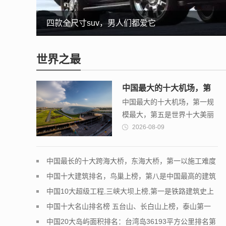
江铃驭胜发动机，让福特“退位让贤”
混合动力suv，这四款最值得购买
四款全尺寸suv，男人们都爱它
这几款柴油suv性能强又省油，纯爷们都想要
世界之最
中国最大的十大机场，第
中国最大的十大机场，第一规
一规模最大，第五是世界
模最大，第五是世界十大美丽
十大美丽机场之一
机场之一
2026-08-09
中国最长的十大跨海大桥，东海大桥，第一以施工难度
享誉世界
中国十大建筑排名，鸟巢上榜，第八是中国最高的建筑
中国10大超级工程,三峡大坝上榜,第一是铁路建筑史上
的丰碑
中国十大名山排名榜 五台山、长白山上榜，泰山第一
中国20大岛屿面积排名：台湾岛36193平方公里排名第