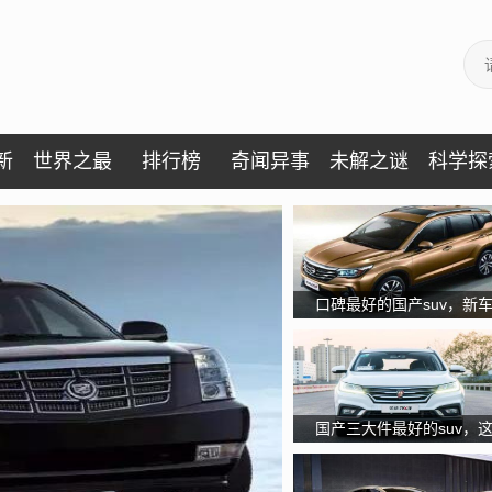
新
世界之最
排行榜
奇闻异事
未解之谜
科学探
口碑最好的国产suv，新
增配降价你还需要犹豫吗
国产三大件最好的suv，
台10来万的国产SUV实在
太靠谱