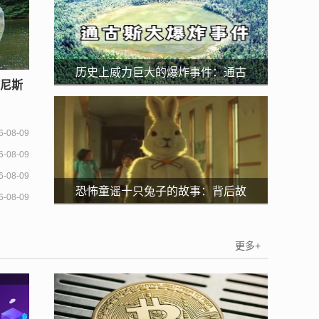
历史上威力巨大的爆炸事件：通古
/尼斯
斯大爆炸等（核爆炸）
比)
6-08-09
6-08-09
6-08-09
恐怖童谣十只兔子的故事：背后故
6-08-09
事解读(社会的残酷)
更多+