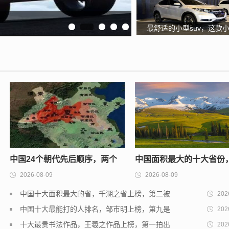
最舒适的小型suv，这款
型SUV不仅舒适配置也高
中国24个朝代先后顺序，两个
中国面积最大的十大省份
2026-08-09
2026-08-09
乱世上榜，第五存在时间最短
界屋脊排第二，第一是10
中国十大面积最大的省，千湖之省上榜，第二被
202
个北京
誉为天府之国
中国十大最能打的人排名，邹市明上榜，第九是
202
中国散打王
十大最贵书法作品，王羲之作品上榜，第一拍出
202