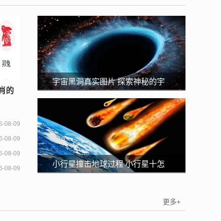
宇宙黑洞真实图片 探索神秘的宇
肖的
宙黑洞
6-08-09
6-08-09
6-08-09
小行星撞击地球过程 小行星十怎
6-08-09
样撞击地球的
更多+