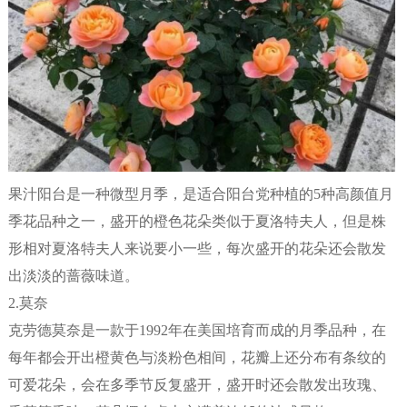
果汁阳台是一种微型月季，是适合阳台党种植的5种高颜值月
季花品种之一，盛开的橙色花朵类似于夏洛特夫人，但是株
形相对夏洛特夫人来说要小一些，每次盛开的花朵还会散发
出淡淡的蔷薇味道。
2.莫奈
克劳德莫奈是一款于1992年在美国培育而成的月季品种，在
每年都会开出橙黄色与淡粉色相间，花瓣上还分布有条纹的
可爱花朵，会在多季节反复盛开，盛开时还会散发出玫瑰、