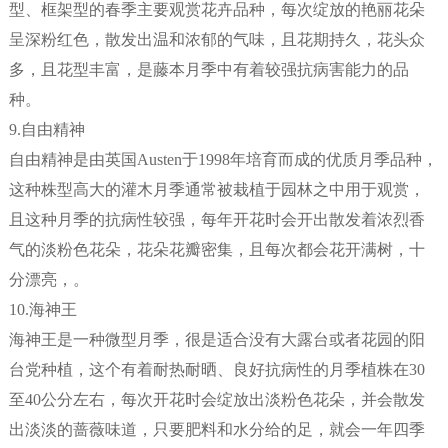
型、框架型的春季主要观赏花卉品种，每次绽放的艳丽花朵
呈深粉红色，散发出温和浓郁的气味，且花期持久，花头众
多，且花型丰富，是藤本月季中有着较强抗病害能力的品
种。
9.自由精神
自由精神是由英国Austen于1998年培育而成的优质月季品种，
这种株型高大的灌木月季通常被栽植于园林之中用于观赏，
且这种月季的抗病性较强，每年开花时会开出散发着浓烈香
气的淡粉色花朵，花朵花瓣密集，且每次都会花开满树，十
分漂亮，。
10.海神王
海神王是一种微型月季，很是适合没有大露台或者花园的阳
台党种植，这个有着耐热耐晒、良好抗病性的月季植株在30
至40公分左右，每次开花时会绽放出淡粉色花朵，并会散发
出淡淡的蔷薇味道，只要肥料和水分给的足，就会一年四季