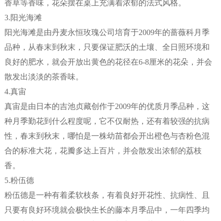
香草等香味，花朵摆在桌上充满着浓郁的法式风格。
3.阳光海滩
阳光海滩是由丹麦永恒玫瑰公司培育于2009年的蔷薇科月季
品种，从春末到秋末，只要保证肥沃的土壤、全日照环境和
良好的肥水，就会开放出黄色的花径在6-8厘米的花朵，并会
散发出淡淡的茶香味。
4.真宙
真宙是由日本的吉池贞藏创作于2009年的优质月季品种，这
种月季勤花到什么程度呢，它不仅耐热，还有着较强的抗病
性，春末到秋末，哪怕是一株幼苗都会开出橙色与杏粉色混
合的标准大花，花瓣多达上百片，并会散发出浓郁的荔枝
香。
5.粉伍德
粉伍德是一种有着柔软枝条，有着良好开花性、抗病性、且
只要有良好环境就会极快生长的藤本月季品中，一年四季均