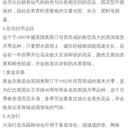
会开出比较有仙气的粉色与白色相交织的花朵，因花型不易
保持，因此在养育时需要格外注重光照、水分、肥料等因
素。
6.亚伯拉罕达比
这个于1985年被英国奥斯汀培育而成的株型高大的英国观赏
月季品种，只要肥水跟得上，健壮的植株就能迅速生长，且
会在一年四季开出花朵较大呈深杯状的花朵，颜色主要由杏
黄和粉色组成，并会散发出浓郁的水果香味。
7.黄金庆典
黄金庆典是由英国奥斯汀于1992年培育而成的灌木月季，是
为纪念英国女王等级40周年而命名的英国月季品种，这个月
季株形漂亮且丰满，多季节会重复绽放出金黄色花朵，并会
散发出茶香味或酒香味的气味。
8.大游行
大游行是在园林绿化中用于垂直绿化，或做成拱形、网格