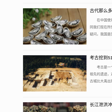
古代那么
在中国使
同我们现在所
疑问，我国是历
考古挖到5
考古是一
祖先的遗迹，
古城比大禹出现
长江泄洪