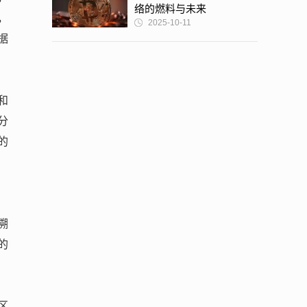
络的燃料与未来
，
2025-10-11
据
和
分
的
溯
的
区