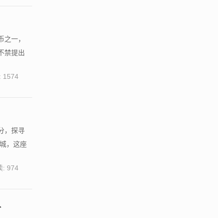
币之一，
不禁提出
 1574
分，探寻
古城，这座
: 974
久