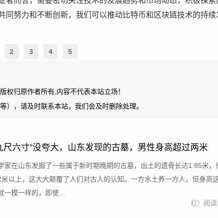
业者而言，需要密切关注技术的发展趋势和市场动态，积极探索
共同努力和不断创新，我们可以推动比特币和区块链技术的持续
2
3
4
5
版权归原作者所有,内容不代表本站立场！
等），请及时联系本站，我们会及时删除处理。
九尺六寸”没夸大，山东发现的古墓，男性身高超过两米
学家在山东发掘了一些属于新时期晚期的古墓，出土的遗骨长达1.85米，
2米以上，这大大颠覆了人们对古人的认知。一方水土养一方人，但身高
一模一样的，即使...
阅读: