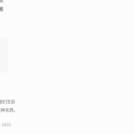
区
发
他们生前
这种东西，
 2401