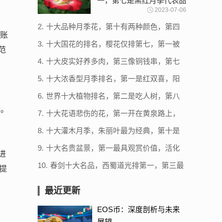
一，第七是黑红月季代表品
2023-07-06
种
2.
十大品种月季花，第十有两种颜色，第四
式账
自带仙气
3.
十大国花的排名，樱花仅排第七，第一被
范
13个国家定为国花
4.
十大皮实好养多肉，第三像铜钱串，第七
是杂交多肉
5.
十大浓香型月季排名，第一是红双喜，阳
光漫步最美
6.
世界十大植物排名，第二是吃人树，第八
会笑
素。
7.
十大花语悲伤的花，第一开在黄泉路上，
荼蘼花上榜
8.
十大灌木月季，朱丽叶最为经典，第十是
颜值天花板
9.
十大名贵盆景，第一最具观赏价值，活化
进
石排第五
10.
春剑十大名品，西蜀道光排第一，第三最
提
具观赏价值
最近更新
EOS币：深度剖析与未来
展望