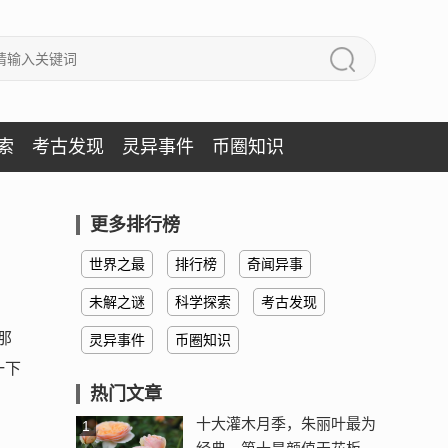
索
考古发现
灵异事件
币圈知识
更多排行榜
世界之最
排行榜
奇闻异事
未解之谜
科学探索
考古发现
那
灵异事件
币圈知识
一下
热门文章
十大灌木月季，朱丽叶最为
1