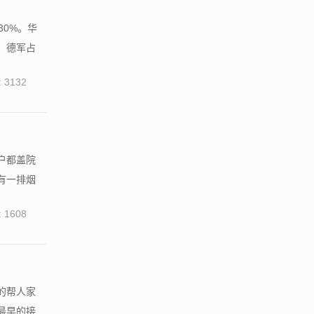
0%。华
，德军占
 3132
户都盖院
有一排烟
 1608
的帮人家
最早的接