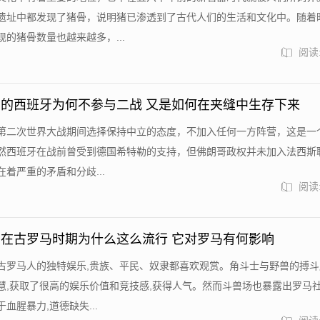
遗址中都发现了猪骨，说明猪已渗透到了古代人们的生活和文化中。随着
的猪骨数量也越来越多，...
阅读:
的西班牙为何不参与二战 又是如何在夹缝中生存下来
第二次世界大战期间选择保持中立的态度，不加入任何一方阵营，这是一
然西班牙在战前曾受到德国希特勒的支持，但佛朗哥政权并未加入法西斯联
着严重的矛盾和分歧...
阅读:
在古罗马时期为什么这么流行 它对罗马有何影响
古罗马人的独特娱乐,贵族、平民、奴隶都喜欢观赏。角斗士与野兽的搏斗
慧,获取了很高的娱乐价值和竞技感,获得人气。然而斗兽场也暴露出罗马
血腥暴力,道德缺失...