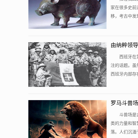
家在很多史前
移，考古中发现
由纳粹领导
西班牙在
注的话题。虽
西班牙内部存在
罗马斗兽场
斗兽场是
类的力量和智
落。人们沉湎于