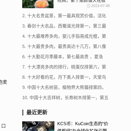
经典，第十是颜值天花板
2023-07-06
2.
十大名贵盆景，第一最具观赏价值，活化
石排第五
3.
春剑十大名品，西蜀道光排第一，第三最
具观赏价值
4.
十大最难养多肉，婴儿手指易成光棍，第
三易在休眠中死去
5.
十大最贵多肉，最贵高达十几万，第八像
扇子
6.
十大勤花月季藤本，第七最高贵 ，夏洛
特夫人上榜
7.
十大漂亮多肉的排行，桃蛋仅排第六，第
四类似熊爪子
8.
十大好看的花，月下美人排第一，天堂鸟
泡麦
上榜
9.
中国十大名树苗，植物界大熊猫排第四，
植物活化石上榜
10.
中国十大吉祥树，长寿树木排第一，第五
是花中四君子之一
最近更新
KCS币：KuCoin生态的“价
，口
值枢纽”与全球化扩张引擎