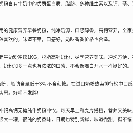
奶粉含有牛奶中的优质蛋白质、脂肪、多种维生素以及钙、磷、
用的健康营养早餐奶粉，纯净奶源，口感醇香，高钙营养，全家
较喜欢的，味道不错，口感好，奶味香香价格也合适。
脂牛奶粉冲饮1KG，脱脂高钙奶粉，尽享营养美味。冲泡方便，
，奶粉加多一点也有浓浓的口感，不会像喝白开水一样挺好的。
奶粉，脂肪含量低于3% 不含蔗糖。在进口奶粉热卖排行榜中口感
实惠。好喝不发胖!
补钙高钙无糖纯牛奶粉冲饮。每天早上和麦片搭档，营养又美味
很大一罐，很纯的奶香味，日期也特别新鲜，味道微甜，挺不错