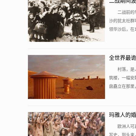
二战期间波
二战前的
沙的犹太社群
领华沙后，在194
全世界最
村落，是
筑楼，一幅安
囱矗立在那里，
玛雅人的婚
欧洲人可
写史，到头来