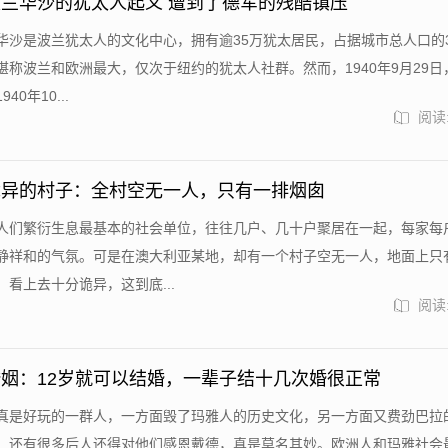
兰华沙的犹太人起义 遭到了德军的残酷镇压
华沙是波兰犹太人的文化中心，拥有逾35万犹太居民，占据城市总人口的3
堪称波兰和欧洲最大，仅次于纽约的犹太人社群。然而，1940年9月29日
0年10...
阅读:
诡异的村子：全村空无一人，只有一排烟囱
人们繁衍生息最基本的社会单位，往往几户、几十户聚居在一起，每家每
静祥和的气氛。可是在澳大利亚某地，却有一个村子空无一人，地面上只
看上去十分诡异，这到底...
阅读:
姻：12岁就可以结婚，一辈子结十几次婚很正常
真是好玩的一群人，一方面毁了玛雅人的历史文化，另一方面又费劲巴拉
，还有很多后人还得对他们感恩戴德，真是莫名其妙。欧洲人和玛雅社会