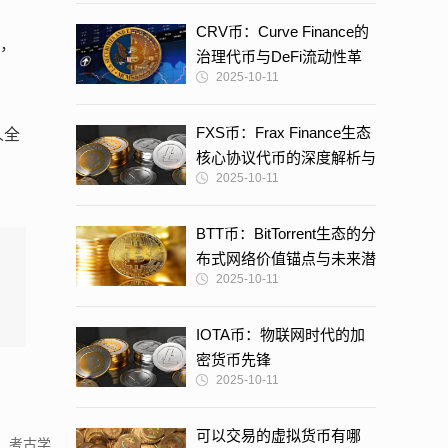
CRV币：Curve Finance的
了，
治理代币与DeFi流动性革
2025-10-11
命核心引擎
FXS币：Frax Finance生态
人全
核心协议代币的深度解析与
2025-10-11
未来展望
BTT币：BitTorrent生态的分
布式网络价值锚点与未来潜
2025-10-11
力解析
IOTA币：物联网时代的加
密货币先锋
2025-10-11
可以交易的虚拟货币有哪
。考古学