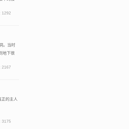
 1292
洞。当时
到地下很
 2167
真正的主人
 3175