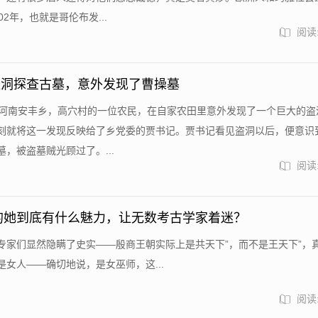
02年，也就是哥伦布发...
阅读:
盗洞探查古墓，意外发现了曹操墓
初河南安丰乡，高穴村的一位农民，在自家农田里意外发现了一个巨大的盗
刻就将这一发现反映给了乡党委的贾书记。贾书记看见盗洞以后，便意识
，被盗墓贼光顾过了。...
阅读:
前的她到底有什么魅力，让无数考古学家着迷？
专家们显然隐瞒了史实——殷商王朝实际上是共天下”，而不是王天下”，
是女人——确切地说，是女巫师，这...
阅读: