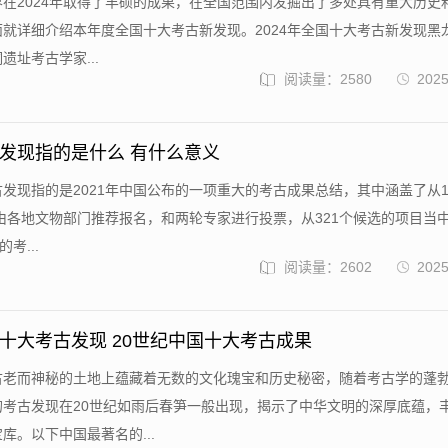
在2024年取得了丰硕的成果，在全国范围内发掘出了多处具有重大历史
就详细介绍本年度全国十大考古新发现。2024年全国十大考古新发现黑
遗址考古学家...
阅读量：2580
2025
发现指的是什么 有什么意义
发现指的是2021年中国公布的一项重大的考古成果总结，其中涵盖了从1
，由各地文物部门推荐报名，和两轮专家进行投票，从321个候选的项目当
考...
阅读量：2602
2025
十大考古发现 20世纪中国十大考古成果
古老而神秘的土地上蕴藏着无数的文化瑰宝和历史秘密，随着考古学的蓬
的考古发现在20世纪如雨后春笋一般出现，揭示了中华文明的深厚底蕴，
库。以下中国最著名的...