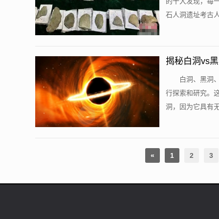
的十大发现，每一
石人洞遗址考古人
揭秘白洞vs
白洞、黑洞
行探索和研究。
洞，因为它具有无
«
1
2
3