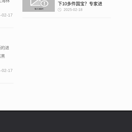
江海林
下10多件国宝？专家进
2025-02-18
去：原来如此
-02-17
断的进
属黑
-02-17