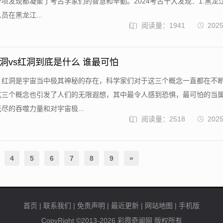
项发现都凝聚了考古学家们的智慧和辛勤。2024考古十大发现：1.黑龙
员在黑龙江...
阅读量：1941
2025
黑洞vs红洞到底是什么 谁最可怕
、红洞是宇宙当中极其神秘的存在，科学家们对于这三个概念一直都在不
这三个概念也引发了人们的无限遐想，其中最令人感到恐惧，最可怕的当
尽的吞噬力量和对宇宙极...
阅读量：2518
2025
4
5
6
7
8
9
»
首页
|
联系我们
|
免责声明
|
最近更新
|
网站地图
|
手机版
CopyRight ©2013-2026
彩霞奇闻网
版权所有