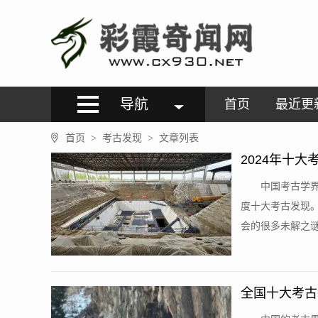
导航
首页
最近更
首页
考古发现
文章列表
>
>
2024年十大
中国考古学界
度十大考古发现
会的很多未解之谜
全国十大考古