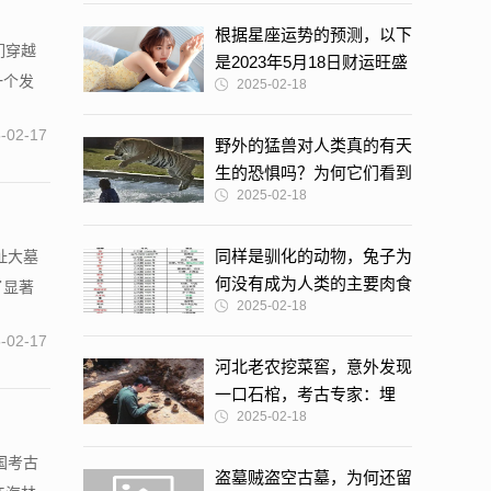
根据星座运势的预测，以下
们穿越
是2023年5月18日财运旺盛
一个发
2025-02-18
的星座
-02-17
野外的猛兽对人类真的有天
生的恐惧吗？为何它们看到
2025-02-18
人通常会逃？
同样是驯化的动物，兔子为
址大墓
何没有成为人类的主要肉食
了显著
2025-02-18
来源？
-02-17
河北老农挖菜窖，意外发现
一口石棺，考古专家：埋
2025-02-18
好，再等13年
国考古
盗墓贼盗空古墓，为何还留