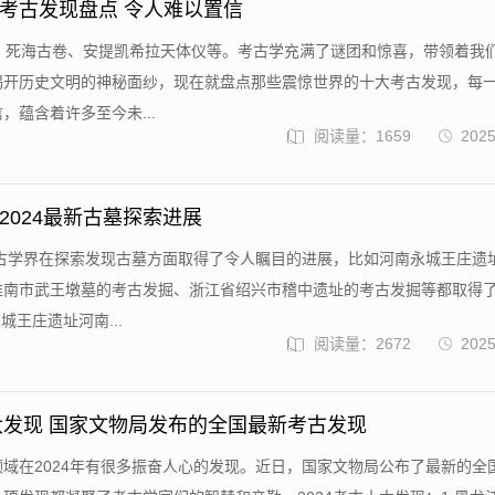
考古发现盘点 令人难以置信
体、死海古卷、安提凯希拉天体仪等。考古学充满了谜团和惊喜，带领着我
揭开历史文明的神秘面纱，现在就盘点那些震惊世界的十大考古发现，每
，蕴含着许多至今未...
阅读量：1659
2025
2024最新古墓探索进展
考古学界在探索发现古墓方面取得了令人瞩目的进展，比如河南永城王庄遗
淮南市武王墩墓的考古发掘、浙江省绍兴市稽中遗址的考古发掘等都取得
城王庄遗址河南...
阅读量：2672
2025
十大发现 国家文物局发布的全国最新考古发现
域在2024年有很多振奋人心的发现。近日，国家文物局公布了最新的全