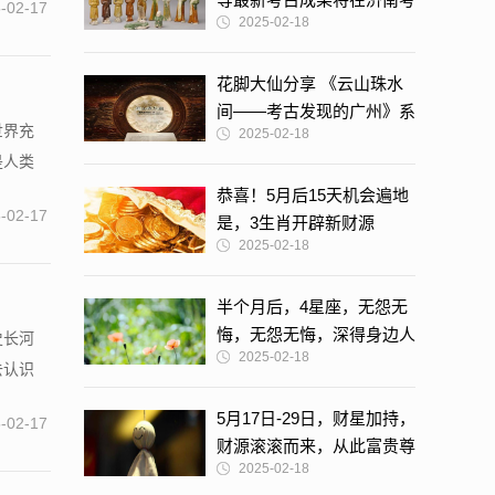
-02-17
2025-02-18
古馆展出
花脚大仙分享 《云山珠水
间——考古发现的广州》系
世界充
2025-02-18
列之一
是人类
恭喜！5月后15天机会遍地
-02-17
是，3生肖开辟新财源
2025-02-18
半个月后，4星座，无怨无
悔，无怨无悔，深得身边人
史长河
2025-02-18
认同
去认识
5月17日-29日，财星加持，
-02-17
财源滚滚而来，从此富贵尊
2025-02-18
贵，豪气满满