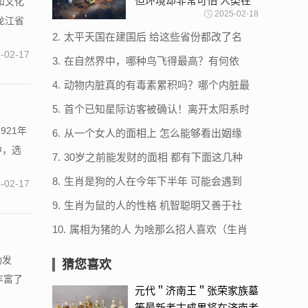
但环境却非常可怕 人类在
和文化
2025-02-18
此无法生存
龙江省
2.
太平天国在建国后 给这些省份都改了名
（更改省名）
-02-17
3.
在自然界中，哪种鸟飞得最高？有何依
据？
4.
动物内脏真的有毒素累积吗？哪个内脏最
毒？
5.
首个已知星际访客被确认！离开太阳系时
突然爆炸，和外星人有关？
921年
6.
从一个女人的面相上 怎么能够看出姻缘
（姻缘面相）
中，选
7.
30岁之前能发财的面相 都有下面这几种
（发财面相）
8.
生肖是狗的人在今年下半年 可能会遇到
-02-17
贵人（生肖贵人）
9.
生肖为鼠的人的性格 机智聪明又善于社
交（生肖为鼠）
10.
属相为猪的人 为啥那么招人喜欢（生肖
特点）
勃发
猜您喜欢
丰富了
元代＂济南王＂张荣家族墓
等最新考古成果将在济南考