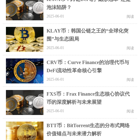
泡沫陷阱？
2025-06-01
阅读
KLAY币：韩国公链之王的“全球化突
围”与生态困局
2025-06-01
阅读
CRV币：Curve Finance的治理代币与
DeFi流动性革命核心引擎
2025-06-01
阅读
FXS币：Frax Finance生态核心协议代
币的深度解析与未来展望
2025-06-01
阅读
BTT币：BitTorrent生态的分布式网络
价值锚点与未来潜力解析