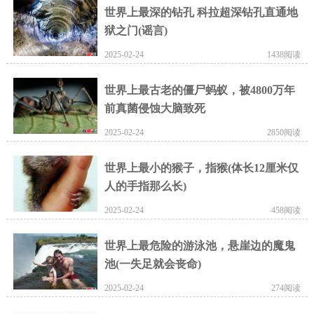
世界上最深的钻孔 科拉超深钻孔直通地
狱之门(谣言)
2025-02-24
1438阅读
世界上最古老的僵尸蚂蚁，被4800万年
前真菌侵蚀大脑致死
2025-02-24
2850阅读
世界上最小的猴子，指猴(体长12厘米仅
人的手指那么长)
2025-02-24
458阅读
世界上最危险的游泳池，悬崖边的魔鬼
池(一失足就会丧命)
2025-02-24
274阅读