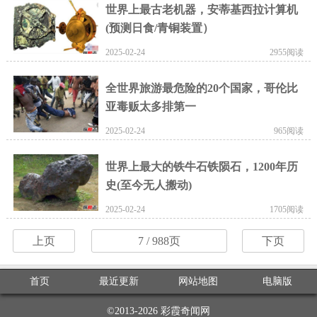
世界上最古老机器，安蒂基西拉计算机
(预测日食/青铜装置）
2025-02-24
2955阅读
全世界旅游最危险的20个国家，哥伦比
亚毒贩太多排第一
2025-02-24
965阅读
世界上最大的铁牛石铁陨石，1200年历
史(至今无人搬动)
2025-02-24
1705阅读
上页
7
/ 988页
下页
首页
最近更新
网站地图
电脑版
©2013-2026
彩霞奇闻网