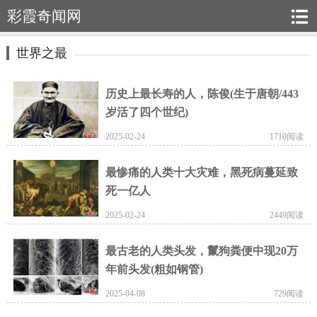
彩霞奇闻网
世界之最
历史上最长寿的人，陈俊(生于唐朝/443
岁活了四个世纪)
2025-02-24
1710阅读
最惨痛的人类十大灾难，黑死病蔓延致
死一亿人
2025-02-24
2449阅读
最古老的人类头发，鬣狗粪便中现20万
年前头发(粗如钢管)
2025-04-08
729阅读