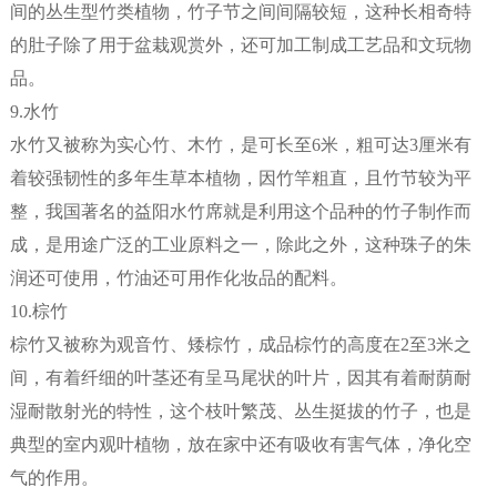
间的丛生型竹类植物，竹子节之间间隔较短，这种长相奇特
的肚子除了用于盆栽观赏外，还可加工制成工艺品和文玩物
品。
9.水竹
水竹又被称为实心竹、木竹，是可长至6米，粗可达3厘米有
着较强韧性的多年生草本植物，因竹竿粗直，且竹节较为平
整，我国著名的益阳水竹席就是利用这个品种的竹子制作而
成，是用途广泛的工业原料之一，除此之外，这种珠子的朱
润还可使用，竹油还可用作化妆品的配料。
10.棕竹
棕竹又被称为观音竹、矮棕竹，成品棕竹的高度在2至3米之
间，有着纤细的叶茎还有呈马尾状的叶片，因其有着耐荫耐
湿耐散射光的特性，这个枝叶繁茂、丛生挺拔的竹子，也是
典型的室内观叶植物，放在家中还有吸收有害气体，净化空
气的作用。