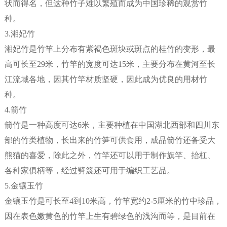
状而得名，但这种竹子难以繁殖而成为中国珍稀的观赏竹
种。
3.湘妃竹
湘妃竹是竹竿上分布有紫褐色斑块或斑点的桂竹的变形，最
高可长至29米，竹竿的宽度可达15米，主要分布在黄河至长
江流域各地，因其竹竿材质坚硬，因此成为优良的用材竹
种。
4.箭竹
箭竹是一种高度可达6米，主要种植在中国湖北西部和四川东
部的竹类植物，长出来的竹笋可供食用，成品箭竹还备受大
熊猫的喜爱，除此之外，竹竿还可以用于制作旗竿、抬杠、
各种家俱柄等，经过劈篾还可用于编织工艺品。
5.金镶玉竹
金镶玉竹是可长至4到10米高，竹竿宽约2-5厘米的竹中珍品，
因在表色嫩黄色的竹竿上生有碧绿色的浅沟而等，是目前在