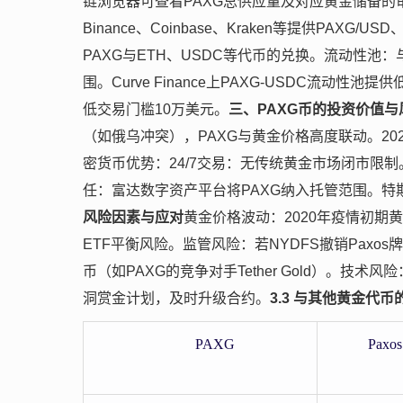
链浏览器可查看PAXG总供应量及对应黄金储备的
Binance、Coinbase、Kraken等提供PAXG/
PAXG与ETH、USDC等代币的兑换。流动性池：与
围。Curve Finance上PAXG-USDC流动
低交易门槛10万美元。
三、PAXG币的投资价值与
（如俄乌冲突），PAXG与黄金价格高度联动。202
密货币优势：24/7交易：无传统黄金市场闭市限制。
任：富达数字资产平台将PAXG纳入托管范围。特
风险因素与应对
黄金价格波动：2020年疫情初期
ETF平衡风险。监管风险：若NYDFS撤销Pax
币（如PAXG的竞争对手Tether Gold）。技
洞赏金计划，及时升级合约。
3.3 与其他黄金代币
PAXG
Paxos