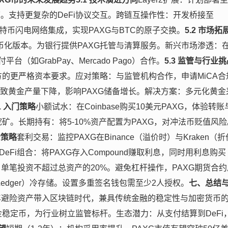
1美元以下。支持更复杂的DeFi协议交互。跨链互操作性：开发桥接至
。与比特币闪电网络集成，实现PAXG与BTC的原子交换。
5.2 市场拓
F的代币化版本。为银行提供PAXG托管与清算服务。新兴市场渗透：
如GrabPay、Mercado Pago）合作。
5.3 监管与行业
方的更严格资本要求。应对策略：与监管机构合作，申请MiCA合
导致黄金产量下降，影响PAXG储备增长。解决方案：多元化黄金
.1 入门策略
小额试水：在Coinbase购买10美元PAXG，体验转账
动性挖矿。长期持有：将5-10%资产配置为PAXG，对冲法币贬值风
阶策略
套利交易：监控PAXG在Binance（溢价时）与Kraken（折
Fi组合：将PAXG存入Compound赚取利息，同时用利息购买
单笔投资不超过总资产的20%。避免杠杆操作，PAXG期货合约
edger）冷存储。设置多重签名钱包需至少2人授权。
七、总结
年避险资产带入区块链时代，兼具传统金融的稳定性与加密货币
金稳定币，为行业树立监管标杆。生态潜力：从支付结算到DeFi