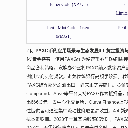
Tether Gold (XAUT)
Tet
Limite
Perth Mint Gold Token
Perth
(PMGT)
四、PAXG币的应用场景与生态发展
4.1 黄金投资
化”黄金持有。使用PAXG作为稳定币参与DeFi质
商品套利策略。家族办公室将PAXG纳入数字资产
洲供应商支付货款，避免传统银行高额手续费。转
PAXG结算部分原油出口（尚未正式实施）。黄
Compound、Aave等平台支持PAXG作为抵押品
出666美元。去中心化交易所：Curve Finance上
性提供者可通过集中流动性赚取更高收益。
4.4 
抗本币贬值。2023年土耳其通胀率85%时，PA
PAXG，无需银行账户即可参与全球金融。
五、P