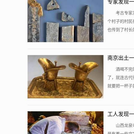
专家发现一
考古专家
个村子的村民
也传到了村长的
南京出土一
酒喝不完
了，就连古代
就要把一杯子就
工人发现一
山西龙泉
是有着一些文