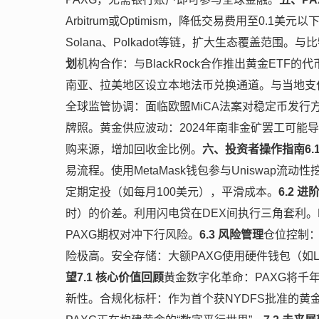
Arbitrum或Optimism，降低交易费用至0.
Solana、Polkadot等链，扩大生态覆盖范围
划
机构合作：与BlackRock合作推出黄金ET
南亚、拉美地区设立本地法币兑换通道。与当地支付平台（
全球监管协调：面临欧盟MiCA法案对稳定币发行
牌照。黄金供应波动：2024年南非金矿罢工可能
购来源，增加回收金比例。
六、投资者操作指南
6
易流程。使用MetaMask钱包参与Uniswap流
定期定投（如每月100美元），平滑成本。
6.2 进
时）的价差。利用闪电贷在DEX间执行三角套利。De
PAXG期权对冲下行风险。
6.3 风险管理
仓位控制：
险极高。安全存储：大额PAXG使用硬件钱包（如L
望
7.1 核心价值回顾
黄金数字化革命：PAXG将千
新性。合规化标杆：作为首个获NYDFS批准的黄