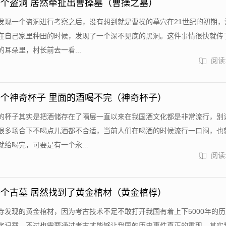
个盗洞 居然牵扯出曹操墓（曹操之墓）
发现一个盗洞进行考察之后，没有想到就是曹操的墓穴在21世纪的初期，
在自己家里种田的时候，发现了一个深不见底的黑洞。这件事情很快就传
耳朵里，村长前去一看...
阅读:
个神奇杯子 里面的酒喝不完（神奇杯子）
的杯子其实是把酒储存在了隔层一直以来在我国酒文化都是非常流行，别
很多场合下不喝点儿酒都不合适，当前人们在喝酒的时候流行一口闷，也
给喝完，可要是有一个永...
阅读:
个古墓 居然找到了黄金棺材（黄金棺椁）
寺发现的黄金棺材，因为考古技术不足不敢打开我国有着上下5000年的
字记载，不过也需要通过考古才能够让我国的历史事件真正的重现。其实