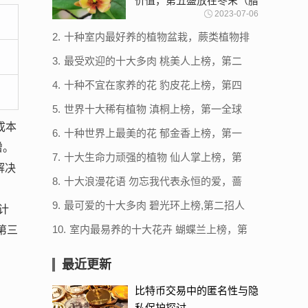
价值，第五盛放在冬末（腊
2023-07-06
梅）
2.
十种室内最好养的植物盆栽，蕨类植物排
第三，第九被称空气卫士
3.
最受欢迎的十大多肉 桃美人上榜，第二
原产于法国
4.
十种不宜在家养的花 豹皮花上榜，第四
具有很强的毒性
5.
世界十大稀有植物 滇桐上榜，第一全球
仅存一株
成本
6.
十种世界上最美的花 郁金香上榜，第一
增。
是“花中之王”
7.
十大生命力顽强的植物 仙人掌上榜，第
解决
一被誉为“沙漠守护神”
8.
十大浪漫花语 勿忘我代表永恒的爱，蔷
薇预示婚姻美满
9.
最可爱的十大多肉 碧光环上榜,第二招人
计
喜爱
10.
室内最易养的十大花卉 蝴蝶兰上榜，第
第三
四是“生命之花”
最近更新
比特币交易中的匿名性与隐
私保护探讨