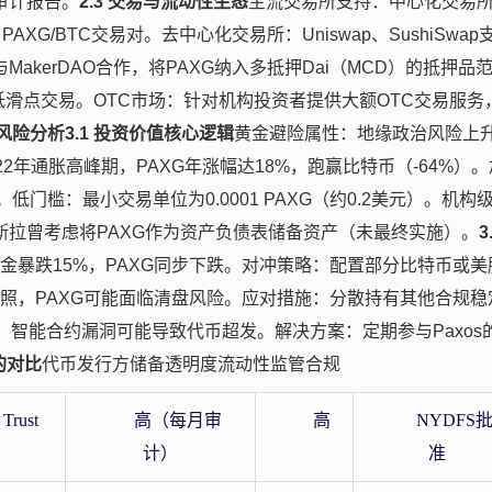
审计报告。
2.3 交易与流动性生态
主流交易所支持：中心化交易
USD、PAXG/BTC交易对。去中心化交易所：Uniswap、SushiSwap
MakerDAO合作，将PAXG纳入多抵押Dai（MCD）的抵押品
性池提供低滑点交易。OTC市场：针对机构投资者提供大额OTC交易服务
风险分析
3.1 投资价值核心逻辑
黄金避险属性：地缘政治风险上
2年通胀高峰期，PAXG年涨幅达18%，跑赢比特币（-64%）。
低门槛：最小交易单位为0.0001 PAXG（约0.2美元）。机构
斯拉曾考虑将PAXG作为资产负债表储备资产（未最终实施）。
3
黄金暴跌15%，PAXG同步下跌。对冲策略：配置部分比特币或美
os牌照，PAXG可能面临清盘风险。应对措施：分散持有其他合规稳
术风险：智能合约漏洞可能导致代币超发。解决方案：定期参与Paxos
的对比
代币发行方储备透明度流动性监管合规
 Trust
高（每月审
高
NYDFS
计）
准