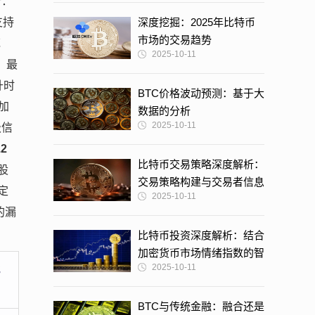
所：
支持
深度挖掘：2025年比特币
市场的交易趋势
范
2025-10-11
，最
升时
BTC价格波动预测：基于大
加
数据的分析
2025-10-11
级信
.2
比特币交易策略深度解析：
股
交易策略构建与交易者信息
定
2025-10-11
获取的艺术
的漏
比特币投资深度解析：结合
加密货币市场情绪指数的智
2025-10-11
批
慧决策
BTC与传统金融：融合还是