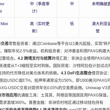
her
中（季度审
中
未明确披
d
计）
 Mint
高（实时更
低
澳大利亚
新）
管
与交易
零售投资者：通过Coinbase等平台以1美元起投，实现“碎
押，赚取年化2-5%收益。机构投资者：对冲基金利用PAXG构建
配置组合。
4.2 跨境支付与结算
跨境汇款：非洲企业使用PAXG向
账速度从T+3缩短至实时到账。国际贸易：沙特阿拉伯计划试点
金支持的代币降低对美元体系的依赖。
4.3 DeFi生态整合
借贷协议
，借出USDC或ETH。抵押率通常设为150%，即1000美元PAXG
PAXG-USDC交易对提供年化0.03%的交易费返佣。Uniswap V3
新兴市场应用
抗通胀工具：土耳其、阿根廷等国居民用PAXG保值
XG需求激增300%。普惠金融：非洲农村地区通过移动钱包持有
AXG币的未来发展趋势
5.1 技术演进方向
Layer2扩展：计划部署至