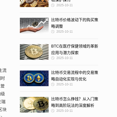
2025-10-11
比特币价格波动下的购买策
略调整
2025-10-11
BTC在医疗保健领域的革新
应用与潜力探索
2025-10-11
主流
比特币交易流程中的交易策
回时
略自动化实现与优化
2025-10-11
包管
构级
比特币怎么挣钱？从入门策
在瑞
略到高阶玩法的深度解析
区块
2025-10-11