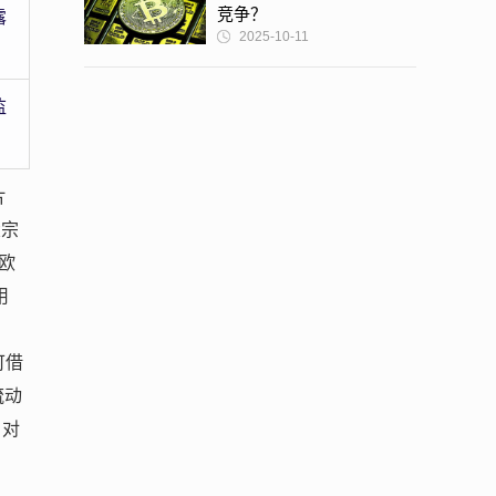
竞争？
露
2025-10-11
监
片
大宗
欧
用
：
可借
流动
，对