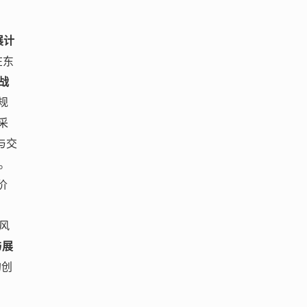
展计
在东
挑战
规
采
与交
险。
价
风
与展
的创
，