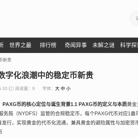
新
世界之最
排行榜
奇闻异事
未解之谜
科学探
币新贵
金数字化浪潮中的稳定币新贵
5:33
阅读量：8
字体：
大
中
小
、PAXG币的核心定位与诞生背景
1.1 PAXG币的定义与本质
黄金
金融服务局（NYDFS）监管的合规稳定币，每个PAXG代币对应1盎
标准发行，实现黄金的代币化流通，兼具黄金的避险属性与加密货
币