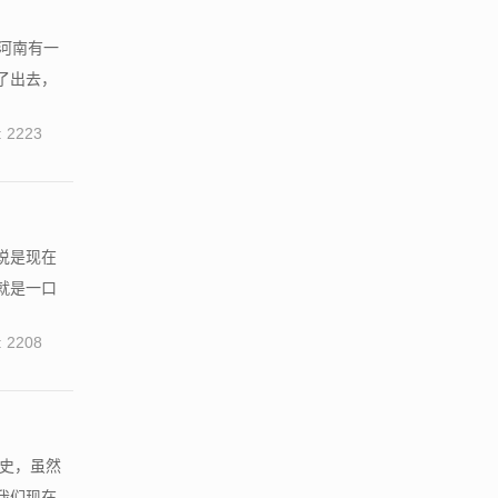
河南有一
了出去，
 2223
说是现在
就是一口
 2208
历史，虽然
我们现在