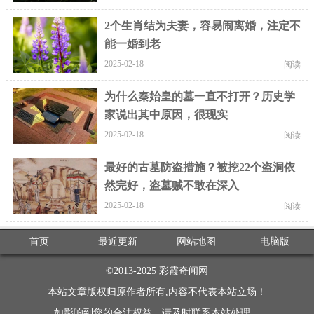
2个生肖结为夫妻，容易闹离婚，注定不
能一婚到老
2025-02-18
阅读
为什么秦始皇的墓一直不打开？历史学
家说出其中原因，很现实
2025-02-18
阅读
最好的古墓防盗措施？被挖22个盗洞依
然完好，盗墓贼不敢在深入
2025-02-18
阅读
首页
最近更新
网站地图
电脑版
©2013-2025
彩霞奇闻网
本站文章版权归原作者所有,内容不代表本站立场！
如影响到您的合法权益，请及时联系本站处理。