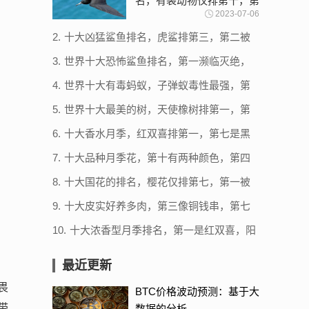
名，有袋动物仅排第十，第
2023-07-06
一时速破400
2.
十大凶猛鲨鱼排名，虎鲨排第三，第二被
称为噬人鲨
3.
世界十大恐怖鲨鱼排名，第一濒临灭绝，
第二被称为人类杀手（牛鲨）
4.
世界十大有毒蚂蚁，子弹蚁毒性最强，第
三体型最大
5.
世界十大最美的树，天使橡树排第一，第
二被称为棉兰老岛口香糖
6.
十大香水月季，红双喜排第一，第七是黑
红月季代表品种
7.
十大品种月季花，第十有两种颜色，第四
自带仙气
8.
十大国花的排名，樱花仅排第七，第一被
13个国家定为国花
9.
十大皮实好养多肉，第三像铜钱串，第七
是杂交多肉
10.
十大浓香型月季排名，第一是红双喜，阳
光漫步最美
最近更新
畏
BTC价格波动预测：基于大
带
数据的分析