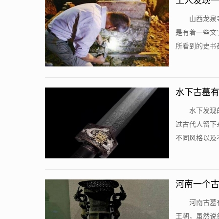
工人发现一
山西龙泉
是有着一些文
所看到的史书都
水下古墓有
水下发现
过古代人留下
不同风格以及不
河南一个古
河南古墓
王朝，虽然说