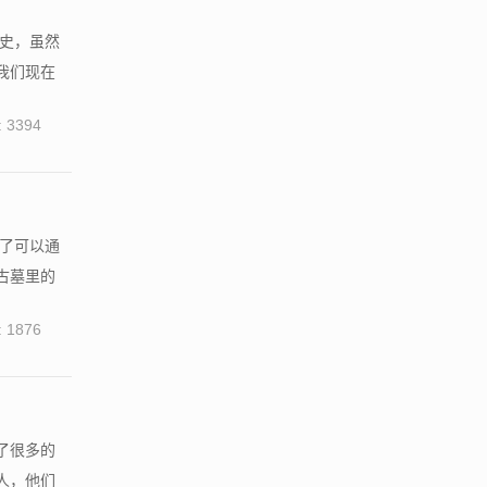
历史，虽然
我们现在
 3394
除了可以通
古墓里的
 1876
了很多的
人，他们