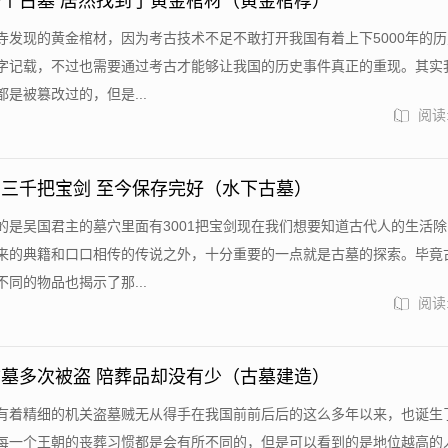
个古墓 居然找到了黄金棺材（黄金棺椁）
寺发现的黄金棺材，因为考古技术不足不敢打开我国有着上下5000年的
字记载，不过也需要通过考古才能够让我国的历史事件真正的重现。其实
是被篡改过的，但是...
阅读:
三千把宝剑 至今保存完好（水下古墓）
的是吴国君主的墓穴里面有3001把宝剑现在我们想要知道古代人的生活
来的典籍和口口相传的传说之外，十分重要的一点就是古墓的探索。毕竟
同的物品也揭示了那...
阅读:
墓多次被盗 陪葬品却没有少（古墓建造）
有着精细的机关盗墓贼无从得手在我国前前后后的这么多年以来，也诞生
每一个王朝的丧葬习惯都是会有所不同的，但是可以看到的是地位越高的