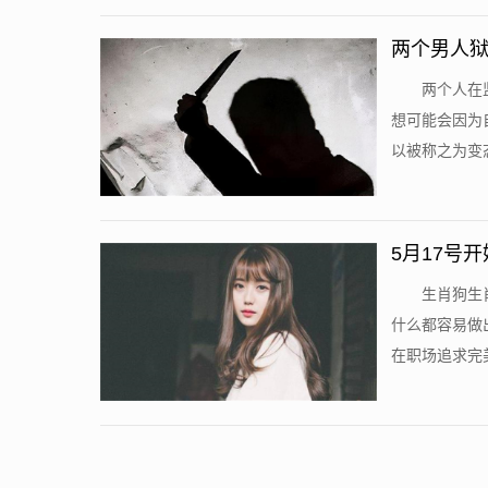
两个男人狱
两个人在
想可能会因为
以被称之为变态
5月17号
生肖狗生
什么都容易做
在职场追求完美