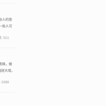
些人的思
一些人可
: 511
青睐，做
钱财大增，
 3388