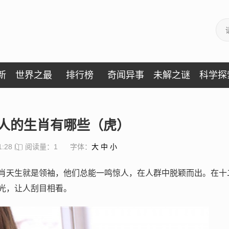
新
世界之最
排行榜
奇闻异事
未解之谜
科学探
人的生肖有哪些（虎）
1:28
阅读量：1
字体：
大
中
小
肖天生就是领袖，他们总能一鸣惊人，在人群中脱颖而出。在十
光，让人刮目相看。