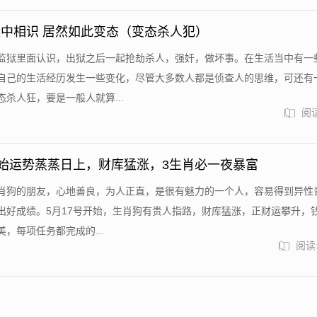
中相识 居然如此变态（变态杀人犯）
监狱里面认识，出狱之后一起抢劫杀人，强奸，做坏事。在生活当中有一
自己的生活经历发生一些变化，尽管大多数人都是侦查人的思维，可还有
杀人狂，要是一般人就算...
阅读
开始运势蒸蒸日上，财库猛涨，3生肖必一夜暴富
肖狗的朋友，心地善良，为人正直，是很有魅力的一个人，容易得到异性
出好成绩。5月17号开始，生肖狗有贵人指路，财库猛涨，正财运攀升，
，每项任务都完成的...
阅读: