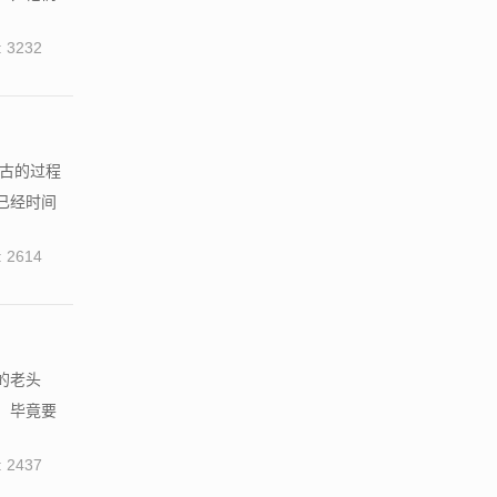
 3232
考古的过程
已经时间
 2614
的老头
，毕竟要
 2437