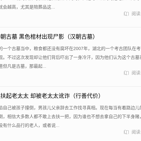
会越高，尤其是陪葬品这...
阅读:
朝古墓 黑色棺材出现尸影（汉朝古墓）
的一个古墓当中，粮食都还没有腐坏在2007年，湖北的一个考古团队在
现。不过这次发现却让他们背后吓出了一身冷汗，因为他们认为这个古墓
但凡是古墓，那最起...
阅读:
扶起老太太 却被老太太讹诈（行善代价）
陷自己被孩子撞倒，男孩儿父亲辞去工作找寻真相。现在每当有着路边儿
倒，相信大多数人都不敢上去扶一把，因为谁也不想去拿自己的下半身赌
有什么品行的老人，或者说...
阅读: