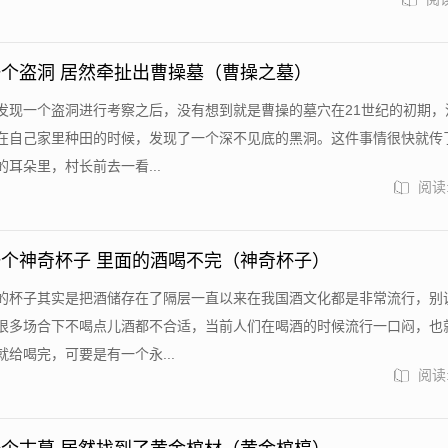
个盗洞 居然牵扯出曹操墓（曹操之墓）
发现一个盗洞进行考察之后，没有想到就是曹操的墓穴在21世纪的初期，
在自己家里种田的时候，发现了一个深不见底的黑洞。这件事情很快就传
耳朵里，村长前去一看...
阅读:
个神奇杯子 里面的酒喝不完（神奇杯子）
的杯子其实是把酒储存在了隔层一直以来在我国酒文化都是非常流行，别
很多场合下不喝点儿酒都不合适，当前人们在喝酒的时候流行一口闷，也
给喝完，可要是有一个永...
阅读: