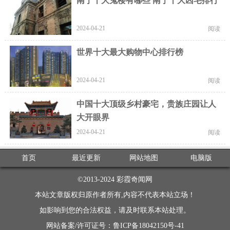
南宁十大鬼楼有哪些 南宁十大凶宅排行
2024-04-21
阅读
世界十大最大购物中心排行榜
2024-04-21
阅读
中国十大顶级乡村豪宅，贵族庄园让人
大开眼界
2024-04-21
阅读
首页
最近更新
网站地图
电脑版
©2013-2024
彩霞奇闻网
本站文章版权归原作者所有,内容不代表本站立场！
如影响到您的合法权益，请及时联系本站处理。
网站备案/许可证号：鲁ICP备18042150号-41