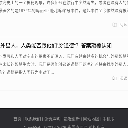
航海史上的一个神秘现象，许多船只在航行中突然消失，或者在没有人的
最著名的是1872年的玛丽亚·谢列斯塔”号事件，这起事件至今依然没有被
阅读:
外星人，人类能否跟他们谈“道德”？答案颠覆认知
的发展和人类对宇宙的探索不断深入，我们有越来越多的机会与外星智慧
些未知的智慧生命时，我们是否能够谈论道德问题呢？若将来找到外星人
？道德是指人类行为中对于...
阅读:
首页
|
联系我们
|
免责声明
|
最近更新
|
网站地图
|
手机版
CopyRight ©2013-2026
彩霞奇闻网
版权所有