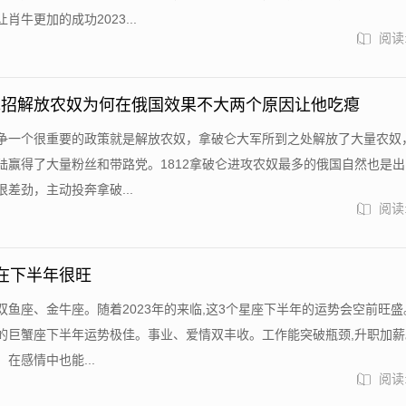
肖牛更加的成功2023...
阅读:
绝招解放农奴为何在俄国效果不大两个原因让他吃瘪
争一个很重要的政策就是解放农奴，拿破仑大军所到之处解放了大量农奴
陆赢得了大量粉丝和带路党。1812拿破仑进攻农奴最多的俄国自然也是
差劲，主动投奔拿破...
阅读:
在下半年很旺
双鱼座、金牛座。随着2023年的来临,这3个星座下半年的运势会空前旺盛
的巨蟹座下半年运势极佳。事业、爱情双丰收。工作能突破瓶颈,升职加薪
在感情中也能...
阅读: