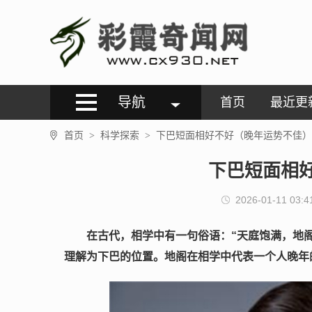
导航
首页
最近更
首页
科学探索
下巴短面相好不好（晚年运势不佳）
>
>
下巴短面相
2026-01-11 03:4
在古代，相学中有一句俗语：“
天庭饱满，地阁
理解为下巴的位置。地阁在相学中代表一个人晚年