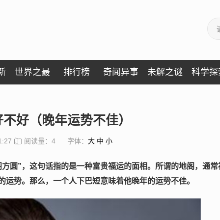
新
世界之最
排行榜
奇闻异事
未解之谜
科学探
好不好（晚年运势不佳）
1:27
阅读量：4
字体：
大
中
小
方圆”
，这句话指的是一种富贵福运的面相。所谓的地阁，通常
的运势。那么，一个人下巴短意味着他晚年的运势不佳。