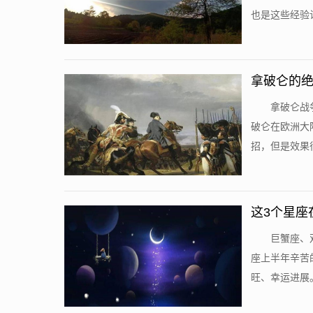
也是这些经验让
拿破仑的
拿破仑战
破仑在欧洲大
招，但是效果很
这3个星座
巨蟹座、
座上半年辛苦
旺、幸运进展。