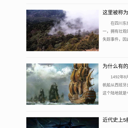
这里被称为
在四川东
一，拥有壮观
失踪事件，因此
为什么有
1492
帆船从西班牙
这个陆地就是今
近代史上5