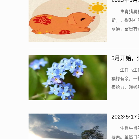
2023年
生肖猪属
断，，得财神
亨通，富贵有余
5月开始，
生肖马生
福禄有余。一
很给力，赚钱基
2023·
生肖牛肖
要素。虽然肖