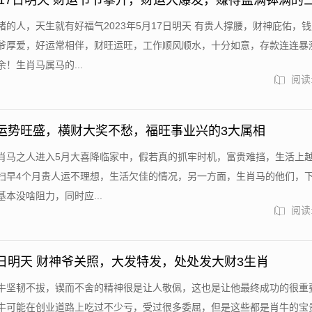
5月17日明天 财运节节攀升，财运大爆发，赚得盆满钵满的
猪的人，天生就有好福气2023年5月17日明天 有贵人撑腰，财神庇佑，
爷厚爱，好运常相伴，财旺运旺，工作顺风顺水，十分如意，存款连连暴
！生肖马属马的...
阅读:
运势旺盛，横财大奖不愁，福旺事业兴的3大属相
肖马之人进入5月大喜降临家中，假若真的抓牢时机，富贵难挡，生活上
扫早4个月贵人运不理想，生活欠佳的情况，另一方面，生肖马的他们，
本没啥阻力，同时应...
阅读:
5·17日明天 财神爷关照，大发特发，处处发大财3生肖
牛坚韧不拔，锲而不舍的精神很是让人敬佩，这也是让他最终成功的很重
牛可能在创业道路上吃过不少亏，受过很多委屈，但是这些都是肖牛的宝