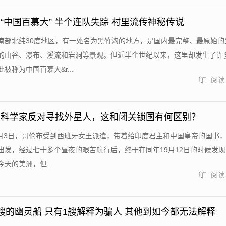
“中国百慕大” 半个连队失踪 村里流传神秘传说
南部北纬30度地区，有一处名为黑竹沟的地方，是国内最完整、最原始的
的山谷、瀑布、溪流和岩洞等景观。但近半个世纪以来，这里却发生了许
被称为中国百慕大&r...
阅读:
的科学家反对寻找外星人，这和闭关锁国有何区别？
年8月3日，哥伦布受到西班牙女王派遣，带着给印度君主和中国皇帝的国书
出发，经过七十多个昼夜的艰苦航行后，终于在同年19月12日的时候发
天的美洲，但...
阅读:
艘的幽灵船 只有1艘解释为骗人 其他到如今都无法解释