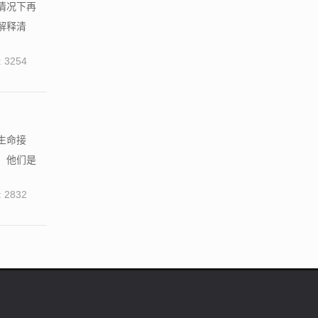
情况下再
解释清
 3254
生命接
，他们是
 2832