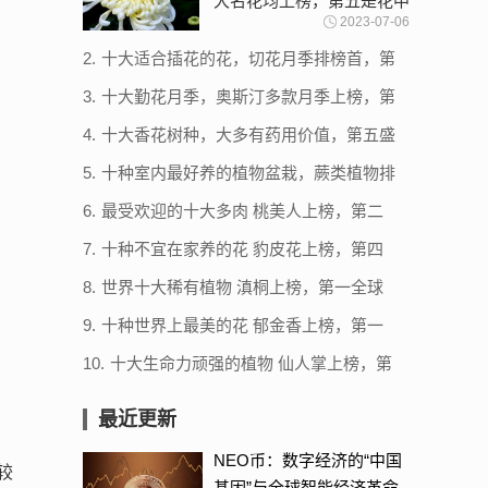
大名花均上榜，第五是花中
2023-07-06
皇后
2.
十大适合插花的花，切花月季排榜首，第
六在冬季最常见
3.
十大勤花月季，奥斯汀多款月季上榜，第
一是最常见阳台月季
4.
十大香花树种，大多有药用价值，第五盛
放在冬末（腊梅）
5.
十种室内最好养的植物盆栽，蕨类植物排
第三，第九被称空气卫士
6.
最受欢迎的十大多肉 桃美人上榜，第二
原产于法国
7.
十种不宜在家养的花 豹皮花上榜，第四
具有很强的毒性
8.
世界十大稀有植物 滇桐上榜，第一全球
仅存一株
9.
十种世界上最美的花 郁金香上榜，第一
是“花中之王”
10.
十大生命力顽强的植物 仙人掌上榜，第
一被誉为“沙漠守护神”
最近更新
NEO币：数字经济的“中国
较
基因”与全球智能经济革命