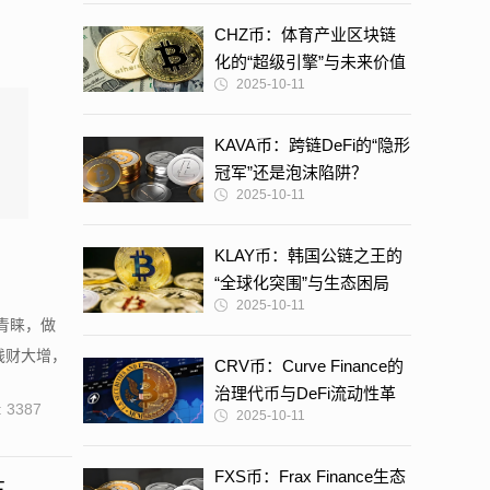
CHZ币：体育产业区块链
化的“超级引擎”与未来价值
2025-10-11
解构
KAVA币：跨链DeFi的“隐形
冠军”还是泡沫陷阱？
2025-10-11
KLAY币：韩国公链之王的
“全球化突围”与生态困局
2025-10-11
青睐，做
钱财大增，
CRV币：Curve Finance的
治理代币与DeFi流动性革
 3387
2025-10-11
命核心引擎
FXS币：Frax Finance生态