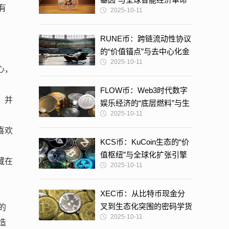
有
2025-10-11
RUNE币：跨链流动性协议
的“价值锚点”与去中心化金
2025-10-11
融革命
心，
FLOW币：Web3时代数字
，并
娱乐经济的“底层燃料”与生
2025-10-11
态重构
喜欢
KCS币：KuCoin生态的“价
值枢纽”与全球化扩张引擎
藏在
2025-10-11
XEC币：从比特币现金分
叉到生态化突围的密码学货
的
2025-10-11
币实验
造