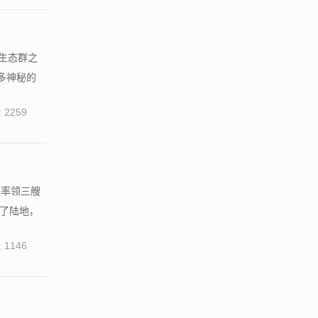
生态群之
多神秘的
 2259
，率领三艘
现了陆地，
 1146