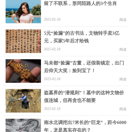
留了不联系，形同陌路人的3个生肖
2025-02-18
阅读
5元“捡漏”的古书法，文物转手卖3亿
元，买家5年后才给钱
2025-02-18
阅读
马未都“捡漏”古董，还假装镇定，出门
后仰天大笑：捡到宝了！
2025-02-18
阅读
盗墓界的“潜规则”！墓中的这种文物价
值连城，但再贪也不能要
2025-02-18
阅读
南水北调挖出7米长的“巨龙”，距今6000
年，龙是真实存在的？