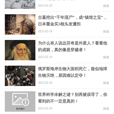
2025-02-18
阅读
古墓挖出“千年湿尸”，成“镇馆之宝”，
日本重金买3根头发遭拒
2025-02-18
阅读
为什么有人说达芬奇是外星人？看看他
的成就，真的像是穿越者！
2025-02-18
阅读
俄罗斯海岸生物大面积死亡，疑似地球
生物灭绝，原因难以定夺！
2025-02-18
阅读
世界科学未解之谜？别再被误导了，你
看到的不一定是真的！
2025-02-18
阅读