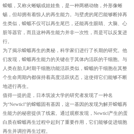
蝾螈，又称火蜥蜴或娃娃鱼，是一种两栖动物，外形像蜥
蜴，但却拥有着惊人的再生能力。与壁虎的尾巴能够断掉再
生类似，蝾螈不仅可以再生尾巴，还能再生眼睛、大脑、心
脏等器官，而且这种再生能力并非一次性，而是可以反复进
行。
为了揭示蝾螈再生的奥秘，科学家们进行了长期的研究。他
们发现，蝾螈再生能力的关键在于其体内活跃的干细胞。与
人类在胎儿时期干细胞功能活跃类似，蝾螈的干细胞在其整
个生命周期内都保持着高度活跃状态，这使得它们能够不断
地进行再生。
值得一提的是，日本筑波大学的研究者发现了一种名
为“Newticl”的蝾螈固有基因，这一基因的发现为解开蝾螈再
生能力的秘密提供了线索。通过观察发现，Newticl产生的蛋
白质在蝾螈再生过程中起到了重要作用，它们能够促进细胞
再生并调控再生过程。