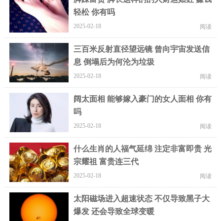
轻松 你有吗
2025-02-18
阅读
三百米反射直径望远镜 曾向宇宙发送信
息 倒塌后为何沦为垃圾
2025-02-18
阅读
阔太面相 能够嫁入豪门的女人面相 你有
吗
2025-02-18
阅读
什么生肖的人福气延绵 注定非富即贵 光
宗耀祖 富贵连三代
2025-02-18
阅读
太阳磁场进入超速状态 不仅导致黑子大
爆发 还会导致全球变暖