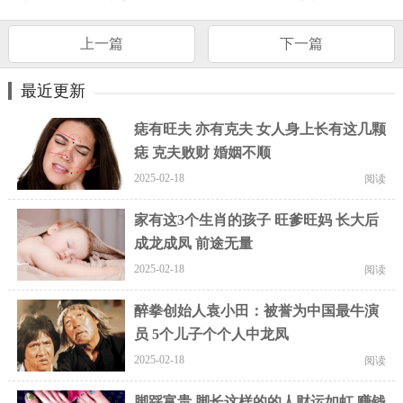
上一篇
下一篇
最近更新
痣有旺夫 亦有克夫 女人身上长有这几颗
痣 克夫败财 婚姻不顺
2025-02-18
阅读
家有这3个生肖的孩子 旺爹旺妈 长大后
成龙成凤 前途无量
2025-02-18
阅读
醉拳创始人袁小田：被誉为中国最牛演
员 5个儿子个个人中龙凤
2025-02-18
阅读
脚踩富贵 脚长这样的的人财运如虹 赚钱