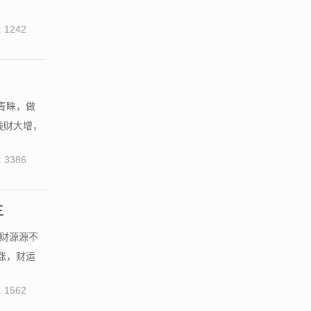
 1242
青睐，做
钱财大增，
 3386
三
钱财源源不
涨，财运
 1562