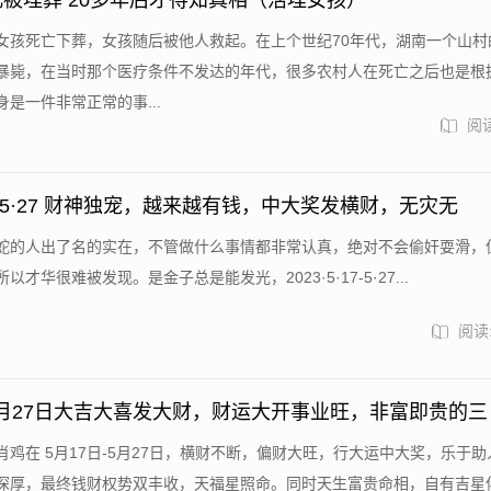
儿被埋葬 20多年后才得知真相（活埋女孩）
女孩死亡下葬，女孩随后被他人救起。在上个世纪70年代，湖南一个山村
暴毙，在当时那个医疗条件不发达的年代，很多农村人在死亡之后也是根
是一件非常正常的事...
阅读
·17-5·27 财神独宠，越来越有钱，中大奖发横财，无灾无
蛇的人出了名的实在，不管做什么事情都非常认真，绝对不会偷奸耍滑，
才华很难被发现。是金子总是能发光，2023·5·17-5·27...
阅读:
-5月27日大吉大喜发大财，财运大开事业旺，非富即贵的三
肖鸡在 5月17日-5月27日，横财不断，偏财大旺，行大运中大奖，乐于
深厚，最终钱财权势双丰收，天福星照命。同时天生富贵命相，自有吉星