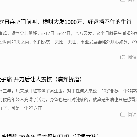
-5·27日喜鹊门前叫，横财大发1000万，好运挡不住的生肖
肖鸡，运气会非常好，5·17日--5·27日，八八要发，这个月就是生肖鸡
段时间20天之内，他们运势一天比一天旺，事业发展会格外顺心如意，将会.
阅读:
肚子痛 开刀后让人震惊（病痛折磨）
痛三年，原来是肝脏布满了寄生虫。对于任何人来说，20岁都是一个非常
时候的年轻人充满了活力，身体也是相对健康的，就算是生病也只是感冒
了，可是一个20岁在...
阅读: