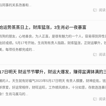
同事的关系改善和...
阅读:
开始运势蒸蒸日上，财库猛涨，3生肖必一夜暴富
肖狗的朋友，心地善良，为人正直，是很有魅力的一个人，容易得到异性
出好成绩。5月17号开始，生肖狗有贵人指路，财库猛涨，正财运攀升，
，每项任务都完成的...
阅读:
5月17日明天 财运节节攀升，财运大爆发，赚得盆满钵满的
猪的人，天生就有好福气2023年5月17日明天 有贵人撑腰，财神庇佑，
爷厚爱，好运常相伴，财旺运旺，工作顺风顺水，十分如意，存款连连暴
！生肖马属马的...
阅读: