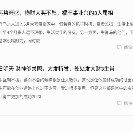
运势旺盛，横财大奖不愁，福旺事业兴的3大属相
肖马之人进入5月大喜降临家中，假若真的抓牢时机，富贵难挡，生活上
扫早4个月贵人运不理想，生活欠佳的情况，另一方面，生肖马的他们，
本没啥阻力，同时应...
阅读:
5·17日明天 财神爷关照，大发特发，处处发大财3生肖
牛坚韧不拔，锲而不舍的精神很是让人敬佩，这也是让他最终成功的很重
牛可能在创业道路上吃过不少亏，受过很多委屈，但是这些都是肖牛的宝
肖牛更加的成功2023...
阅读: