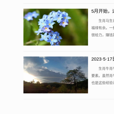
5月开始，
生肖马生
福禄有余。一
很给力，赚钱基
2023·
生肖牛肖
要素。虽然肖
也是这些经验让