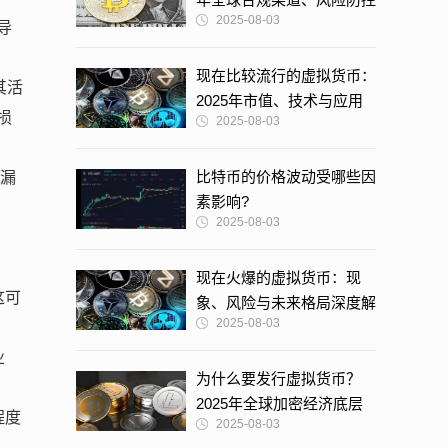
2025-08-03
与实操指南
导
现在比较流行的虚拟货币：
其活
2025年市值、技术与应用
损
2025-08-03
深度解析
比特币的价格波动受哪些因
泄漏
素影响?
2025-08-03
现在火爆的虚拟货币：现
这可
象、风险与未来格局深度解
2025-08-03
析
业
为什么要发行虚拟货币？
2025年全球加密经济底层
程度
2025-08-03
逻辑深度解析