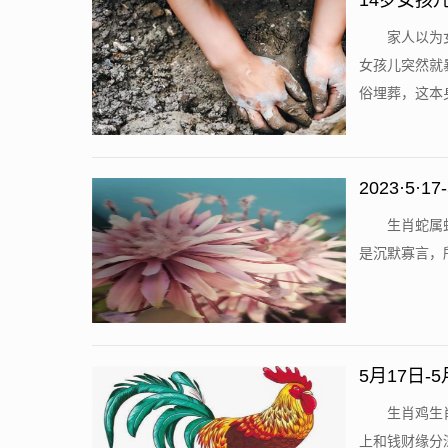
14岁女孩
家人以为
女孩儿突然就
俗埋葬，这本身
2023·5
生肖蛇属
是沉默寡言，所以
5月17日
生肖鸡生
上和钱财缘分