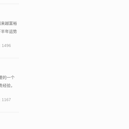
越来越富裕
下半年运势
 1496
要的一个
贵经验，
 1167