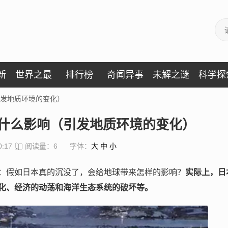
新
世界之最
排行榜
奇闻异事
未解之谜
科学探
发地质环境的变化）
什么影响（引发地质环境的变化）
0:17
阅读量：6
字体：
大
中
小
：假如日本真的沉没了，会给地球带来怎样的影响？
实际上，日
化、经济的动荡和海洋生态系统的破坏等。