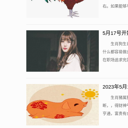
右。如果能够与
5月17号
生肖狗生
什么都容易做
在职场追求完美
2023年
生肖猪属
断，，得财神
亨通，富贵有余