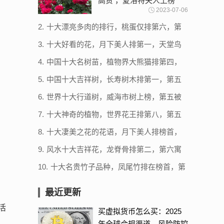
高贵 ，夏洛特夫人上榜
2023-07-06
2.
十大漂亮多肉的排行，桃蛋仅排第六，第
四类似熊爪子
3.
十大好看的花，月下美人排第一，天堂鸟
上榜
4.
中国十大名树苗，植物界大熊猫排第四，
植物活化石上榜
5.
中国十大吉祥树，长寿树木排第一，第五
是花中四君子之一
6.
世界十大行道树，威海市树上榜，第五被
称为榆木疙瘩
7.
十大神奇的植物，世界花王排第八，第五
见血封喉
8.
十大凄美之花的花语，月下美人排榜首，
第二寓意末路之美
9.
风水十大吉祥花，龙脊骨排第二，第六寓
意百年好合
10.
十大名贵竹子品种，凤尾竹排在榜首，第
二表面形似龟甲
最近更新
活
买虚拟货币怎么买：2025
年全球合规渠道、风险防控