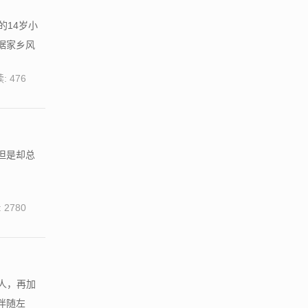
的14岁小
据家乡风
: 476
但是却总
 2780
助人，再加
伴随左