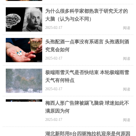
为什么很多科学家都热衷于研究天才的
大脑（认为与众不同）
2025-02-17
阅读
头孢配酒一点事没有系谣言 头孢遇到酒
究竟会如何
2025-02-17
阅读
极端雨雪天气是否快结束 本轮极端雨雪
天气有何特点
2025-02-17
阅读
梅西人形广告牌被踢飞脑袋 球迷如此不
满原因为何
2025-02-17
阅读
湖北新郎用8台四驱拖拉机迎亲是何原因