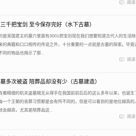
阅读:
三千把宝剑 至今保存完好（水下古墓）
的是吴国君主的墓穴里面有3001把宝剑现在我们想要知道古代人的生活
来的典籍和口口相传的传说之外，十分重要的一点就是古墓的探索。毕竟
同的物品也揭示了那...
阅读:
墓多次被盗 陪葬品却没有少（古墓建造）
有着精细的机关盗墓贼无从得手在我国前前后后的这么多年以来，也诞生
每一个王朝的丧葬习惯都是会有所不同的，但是可以看到的是地位越高的
会越高，尤其是陪葬品这...
阅读: