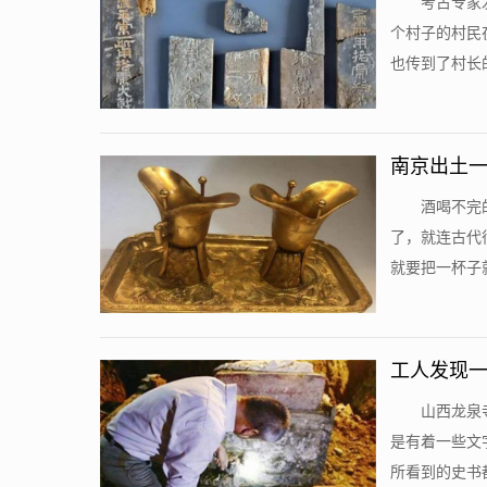
考古专家
个村子的村民
也传到了村长的
南京出土一
酒喝不完
了，就连古代
就要把一杯子就
工人发现一
山西龙泉
是有着一些文
所看到的史书都