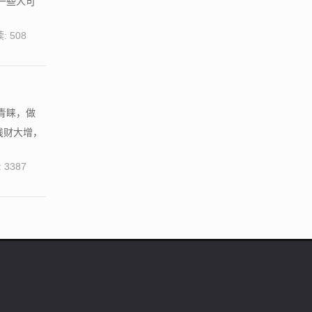
一些人可
: 508
青睐，做
钱财大增，
 3387