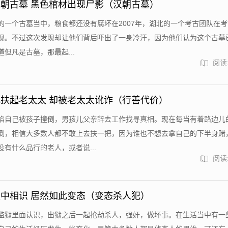
朝古墓 黑色棺材出现尸影（汉朝古墓）
的一个古墓当中，粮食都还没有腐坏在2007年，湖北的一个考古团队在
现。不过这次发现却让他们背后吓出了一身冷汗，因为他们认为这个古墓
但凡是古墓，那最起...
阅读:
扶起老太太 却被老太太讹诈（行善代价）
陷自己被孩子撞倒，男孩儿父亲辞去工作找寻真相。现在每当有着路边儿
倒，相信大多数人都不敢上去扶一把，因为谁也不想去拿自己的下半身赌
有什么品行的老人，或者说...
阅读:
中相识 居然如此变态（变态杀人犯）
监狱里面认识，出狱之后一起抢劫杀人，强奸，做坏事。在生活当中有一