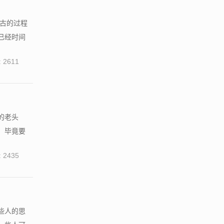
考古的过程
已经时间
 2611
的老头
，毕竟要
 2435
些人的思