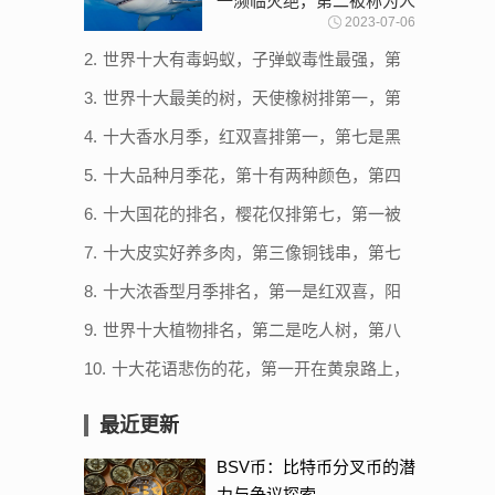
一濒临灭绝，第二被称为人
2023-07-06
类杀手（牛鲨）
2.
世界十大有毒蚂蚁，子弹蚁毒性最强，第
三体型最大
3.
世界十大最美的树，天使橡树排第一，第
二被称为棉兰老岛口香糖
4.
十大香水月季，红双喜排第一，第七是黑
红月季代表品种
5.
十大品种月季花，第十有两种颜色，第四
自带仙气
6.
十大国花的排名，樱花仅排第七，第一被
13个国家定为国花
7.
十大皮实好养多肉，第三像铜钱串，第七
是杂交多肉
8.
十大浓香型月季排名，第一是红双喜，阳
光漫步最美
9.
世界十大植物排名，第二是吃人树，第八
会笑
10.
十大花语悲伤的花，第一开在黄泉路上，
荼蘼花上榜
最近更新
BSV币：比特币分叉币的潜
力与争议探索