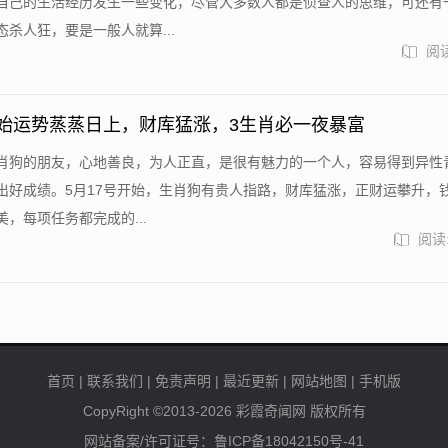
自己的生活经历发生一些变化，尽管大多数人都是侦查人的思维，可还有
杀人狂，要是一般人就算...
阅读
开始运势蒸蒸日上，财库猛涨，3生肖必一夜暴富
肖狗的朋友，心地善良，为人正直，是很有魅力的一个人，容易得到异性
出好成绩。5月17号开始，生肖狗有贵人指路，财库猛涨，正财运攀升，
，每项任务都完成的...
阅读:
首页
|
联系我们
|
免责声明
|
最近更新
|
网站地图
|
手机版
CopyRight ©2013-2026
彩霞奇闻网
版权所有
网站备案/许可证号：鲁ICP备18042150号-41