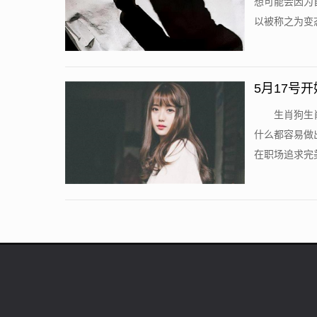
想可能会因为
以被称之为变态
5月17号
生肖狗生
什么都容易做
在职场追求完美