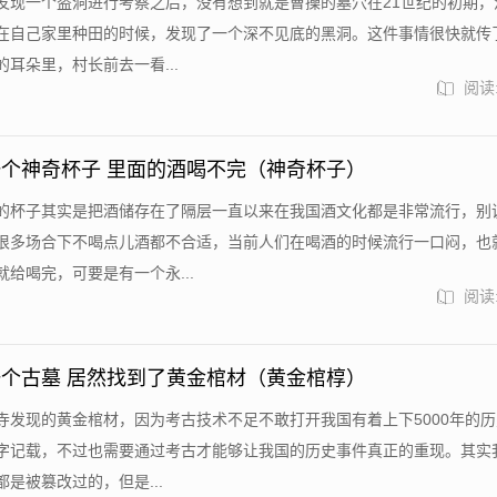
发现一个盗洞进行考察之后，没有想到就是曹操的墓穴在21世纪的初期，
在自己家里种田的时候，发现了一个深不见底的黑洞。这件事情很快就传
耳朵里，村长前去一看...
阅读:
个神奇杯子 里面的酒喝不完（神奇杯子）
的杯子其实是把酒储存在了隔层一直以来在我国酒文化都是非常流行，别
很多场合下不喝点儿酒都不合适，当前人们在喝酒的时候流行一口闷，也
给喝完，可要是有一个永...
阅读:
个古墓 居然找到了黄金棺材（黄金棺椁）
寺发现的黄金棺材，因为考古技术不足不敢打开我国有着上下5000年的
字记载，不过也需要通过考古才能够让我国的历史事件真正的重现。其实
是被篡改过的，但是...