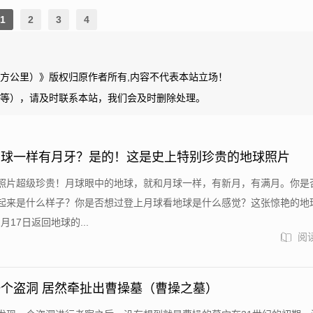
1
2
3
4
平方公里）》版权归原作者所有,内容不代表本站立场！
等），请及时联系本站，我们会及时删除处理。
月球一样有月牙？是的！这是史上特别珍贵的地球照片
照片超级珍贵！月球眼中的地球，就和月球一样，有新月，有满月。你是
起来是什么样子？你是否想过登上月球看地球是什么感觉？这张惊艳的地
2月17日返回地球的...
阅读
个盗洞 居然牵扯出曹操墓（曹操之墓）