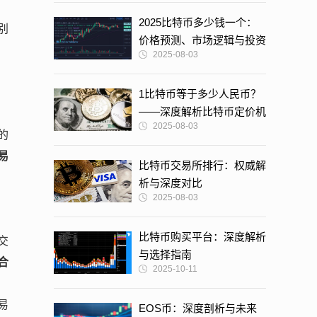
2025比特币多少钱一个：
别
价格预测、市场逻辑与投资
2025-08-03
策略深度解析
1比特币等于多少人民币？
——深度解析比特币定价机
2025-08-03
制与市场动态
的
易
比特币交易所排行：权威解
析与深度对比
2025-08-03
比特币购买平台：深度解析
交
与选择指南
合
2025-10-11
易
EOS币：深度剖析与未来