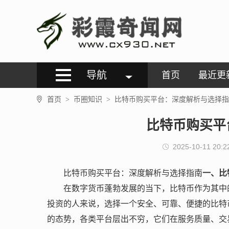
导航
首页
最近更
首页
币圈知识
比特币购买平台：深度解析与选择指
>
>
比特币购买平
2025-10-11 20:2
比特币购买平台：深度解析与选择指南
一、比
在数字货币蓬勃发展的当下，比特币作为其中
投资的人来说，选择一个安全、可靠、便捷的比特
的态势，各类平台层出不穷，它们在服务质量、交