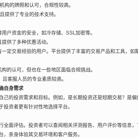
监管机构的牌照和认可，合规性较高。
，且提供了专业的技术支持。
障用户资金的安全，如冷存储、SSL加密等。
且提供了多种优惠活动。
合有一定交易经验的用户。平台提供了丰富的交易产品和工具，如
管机构的认可，但也在一些地区面临合规挑战。
持，且客服人员的专业素质较高。
确自身需求
自己的投资需求和目标。例如，是长期投资还是短期交易？是偏
于投资者更有针对性地选择平台。
行全面评估。投资者可以查阅相关评测报告、用户评价等信息，
台，亲身体验其交易环境和客户服务。