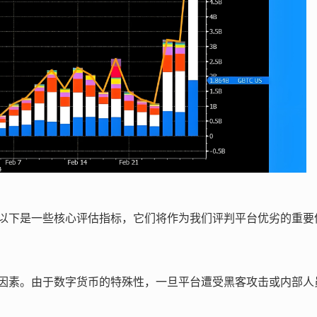
以下是一些核心评估指标，它们将作为我们评判平台优劣的重要
因素。由于数字货币的特殊性，一旦平台遭受黑客攻击或内部人