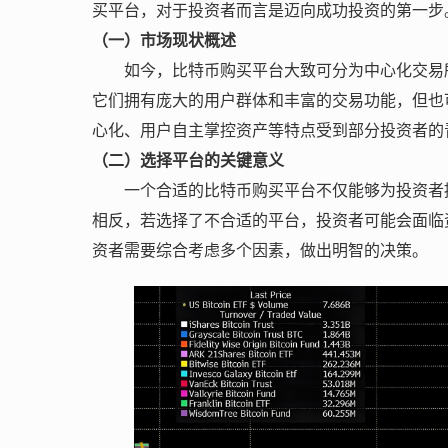
买平台，对于投资者而言是迈向成功投资的第一步
（一）市场现状概述
如今，比特币购买平台大致可分为中心化交易所
它们拥有庞大的用户群体和丰富的交易功能，但也
心化、用户自主掌控资产等特点受到部分投资者的
（二）选择平台的关键意义
一个合适的比特币购买平台不仅能够为投资者
相反，若选择了不合适的平台，投资者可能会面临
资者需要综合考虑多个因素，做出明智的决策。