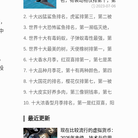
名，有袋动物仅排第十，第
2023-07-06
一时速破400
2.
十大凶猛鲨鱼排名，虎鲨排第三，第二被
等，
称为噬人鲨
3.
世界十大恐怖鲨鱼排名，第一濒临灭绝，
中
第二被称为人类杀手（牛鲨）
4.
世界十大有毒蚂蚁，子弹蚁毒性最强，第
三体型最大
5.
世界十大最美的树，天使橡树排第一，第
二被称为棉兰老岛口香糖
。
6.
十大香水月季，红双喜排第一，第七是黑
红月季代表品种
投
7.
十大品种月季花，第十有两种颜色，第四
自带仙气
8.
十大国花的排名，樱花仅排第七，第一被
13个国家定为国花
9.
十大皮实好养多肉，第三像铜钱串，第七
是杂交多肉
10.
十大浓香型月季排名，第一是红双喜，阳
光漫步最美
最近更新
现在比较流行的虚拟货币：
2025年市值、技术与应用