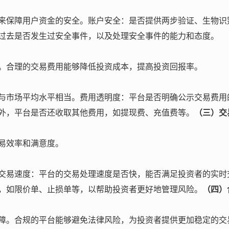
来保障用户资金的安全。账户安全：是否提供两步验证、生物识
过去是否发生过安全事件，以及处理安全事件的能力和态度。
。合理的交易费用能够降低投资成本，提高投资回报率。
与市场平均水平相当。费用透明度：平台是否明确公示交易费用
外，平台是否还收取其他费用，如提现费、充值费等。
（三）交
易效率和满意度。
交易速度：平台的交易处理速度是否快，能否满足投资者的实时
，如限价单、止损单等，以帮助投资者更好地管理风险。
（四）
障。合规的平台能够避免法律风险，为投资者提供更加稳定的交