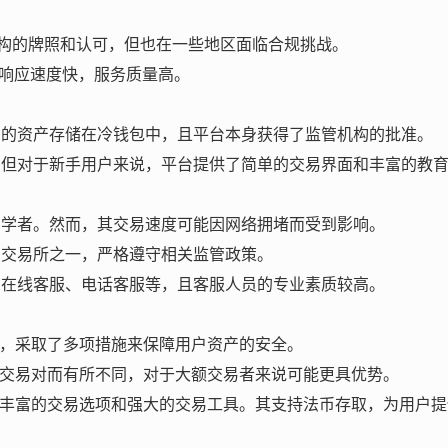
构的牌照和认可，但也在一些地区面临合规挑战。
，响应速度快，服务质量高。
，用户的资产存储在冷钱包中，且平台本身获得了监管机构的批准。
较高，但对于新手用户来说，平台提供了简单的交易界面和丰富的教
适合初学者。然而，其交易速度可能因网络拥堵而受到影响。
货币交易所之一，严格遵守相关监管政策。
道，如在线客服、电话客服等，且客服人员的专业素质较高。
著称，采取了多项措施来保障用户资产的安全。
量和交易对而有所不同，对于大额交易者来说可能更具优势。
供了丰富的交易选项和强大的交易工具。其支持法币存取，为用户提