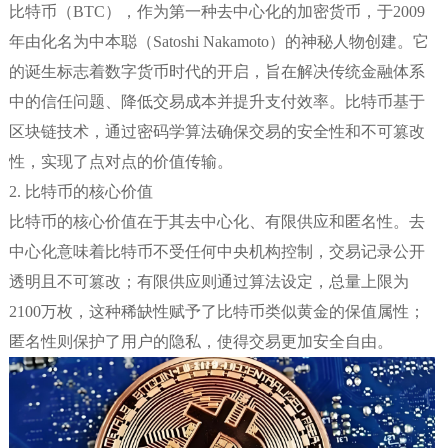
比特币（BTC），作为第一种去中心化的加密货币，于2009
年由化名为中本聪（Satoshi Nakamoto）的神秘人物创建。它
的诞生标志着数字货币时代的开启，旨在解决传统金融体系
中的信任问题、降低交易成本并提升支付效率。比特币基于
区块链技术，通过密码学算法确保交易的安全性和不可篡改
性，实现了点对点的价值传输。
2. 比特币的核心价值
比特币的核心价值在于其去中心化、有限供应和匿名性。去
中心化意味着比特币不受任何中央机构控制，交易记录公开
透明且不可篡改；有限供应则通过算法设定，总量上限为
2100万枚，这种稀缺性赋予了比特币类似黄金的保值属性；
匿名性则保护了用户的隐私，使得交易更加安全自由。