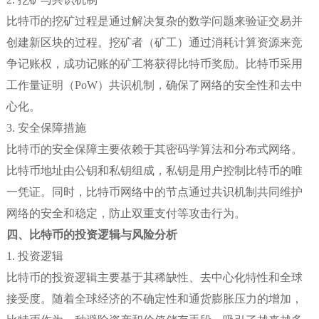
比特币的挖矿过程是通过解决复杂的数学问题来验证交易并
创建新区块的过程。挖矿者（矿工）通过消耗计算资源来竞
争记账权，成功记账的矿工将获得比特币奖励。比特币采用
工作量证明（PoW）共识机制，确保了网络的安全性和去中
心化。
3. 安全保障措施
比特币的安全保障主要依赖于其密码学算法和分布式网络。
比特币地址由公钥和私钥组成，私钥是用户控制比特币的唯
一凭证。同时，比特币网络中的节点通过共识机制共同维护
网络的安全和稳定，防止双重支付等攻击行为。
四、比特币的投资逻辑与风险分析
1. 投资逻辑
比特币的投资逻辑主要基于其稀缺性、去中心化特性和全球
接受度。随着全球经济的不确定性和通货膨胀压力的增加，