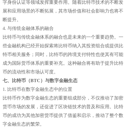
字身份认证等领域发挥重要作用。随着比特币技术的不断发
展和应用场景的不断拓展，其市场价值和社会影响力也将不
断提升。
4. 与传统金融体系的融合
比特币与传统金融体系的融合也是未来的一个重要趋势。一
些金融机构已经开始探索将比特币纳入其投资组合或提供比
特币相关服务；同时，比特币的跨境支付特性也使其有可能
成为国际货币体系的重要补充。这种融合将有助于提升比特
币的流动性和市场认可度。
七、比特币（BTC）与数字金融生态
1. 比特币在数字金融生态中的位置
比特币作为数字金融生态的重要组成部分，不仅推动了加密
货币市场的发展，还促进了区块链技术的普及和应用。比特
币的成功为其他加密货币提供了借鉴和启示，推动了整个数
字金融生态的繁荣。