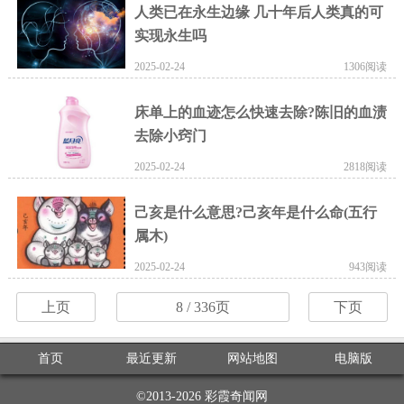
人类已在永生边缘 几十年后人类真的可
实现永生吗
2025-02-24
1306阅读
床单上的血迹怎么快速去除?陈旧的血渍
去除小窍门
2025-02-24
2818阅读
己亥是什么意思?己亥年是什么命(五行
属木)
2025-02-24
943阅读
上页
8
/ 336页
下页
首页
最近更新
网站地图
电脑版
©2013-2026
彩霞奇闻网