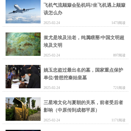
飞机气流颠簸会坠机吗?坐飞机遇上颠簸
该怎么办
2025-02-24
1473阅读
蚩尤是埃及法老，纯属瞎掰/中国文明超
埃及文明
2025-02-24
897阅读
姚玉忠盗过最出名的墓，国家重点保护
单位/曾想挖秦始皇墓
2025-02-24
721阅读
三星堆文化与夏朝的关系，前者受后者
影响（中原传到成都平原）
2025-02-24
1171阅读