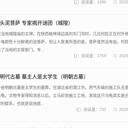
阅读量：1495
2025
头泥菩萨 专家揭开谜团（城隍）
是当地城隍庙的主神。在陕西榆林靖边县的东门沟村，几位村民正在村外
一堆颜色十分鲜艳的泥菩萨，但让人匪夷所思的是，菩萨竟然没有投。村
了当地的文管部门。专...
阅读量：2759
2025
明代古墓 墓主人是太学生（明朝古墓）
一座明朝古墓是太学生的墓葬。在湖北省的潜江市，西气东输的施工队无
乌龟。文物专家得知消息以后，立马赶到施工工地，发现这只乌龟其实是
的壁系，也就是说地底...
阅读量：732
2025