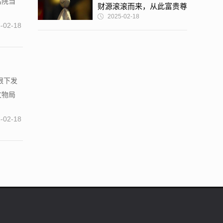
后院当
财源滚滚而来，从此富贵尊
2025-02-18
贵，豪气满满
-02-18
根下发
文物局
-02-18