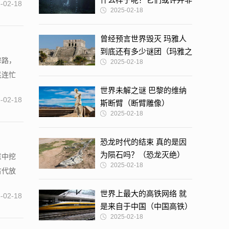
-02-18
2025-02-18
人形
曾经预言世界毁灭 玛雅人
到底还有多少谜团（玛雅之
修路，
2025-02-18
谜）
民连忙
世界未解之谜 巴黎的维纳
-02-18
斯断臂（断臂雕像）
2025-02-18
恐龙时代的结束 真的是因
为陨石吗？（恐龙灭绝）
意中挖
2025-02-18
古代放
世界上最大的高铁网络 就
-02-18
是来自于中国（中国高铁）
2025-02-18