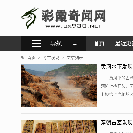
导航
首页
最近更
首页
考古发现
文章列表
>
>
黄河水下发现
黄河下的古
河滩上捡石头，
上报给了当地的公
秦朝古墓发现