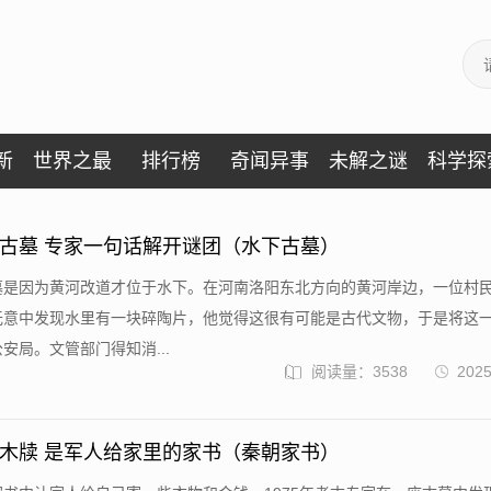
新
世界之最
排行榜
奇闻异事
未解之谜
科学探
古墓 专家一句话解开谜团（水下古墓）
墓是因为黄河改道才位于水下。在河南洛阳东北方向的黄河岸边，一位村
无意中发现水里有一块碎陶片，他觉得这很有可能是古代文物，于是将这
安局。文管部门得知消...
阅读量：3538
2025
木牍 是军人给家里的家书（秦朝家书）