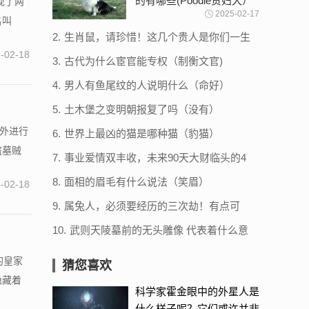
的有哪些(Poodle贵妇犬）
现了两
2025-02-17
名叫
2.
生肖鼠，请珍惜！这几个贵人是你们一生
的财富！
-02-18
3.
古代为什么宦官能专权（制衡文官)
4.
男人有鱼尾纹的人说明什么（命好）
5.
土木堡之变明朝报复了吗（没有）
野外进行
6.
世界上最凶的猫是哪种猫（豹猫）
盗墓贼
7.
事业爱情双丰收，未来90天大财临头的4
大生肖！厉害了！
8.
面相的眉毛有什么说法（笑眉）
-02-18
9.
属兔人，必须要经历的三次劫！有点可
怕！熬过必后福无量！
10.
武则天陵墓前的无头雕像 代表着什么意
思（乾陵）
的皇家
猜您喜欢
隐藏着
科学家霍金眼中的外星人是
什么样子呢？它们或许并非