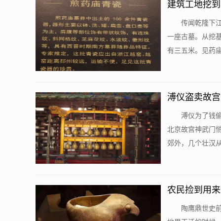
建筑工地挖到
传闻乾隆下
一座古墓。从挖
有三五米。见药庙
溥仪盗卖故宫
溥仪为了钱
北京故宫神武门
郊外，几个壮汉从
农民捡到用来
陶鹰鼎世史