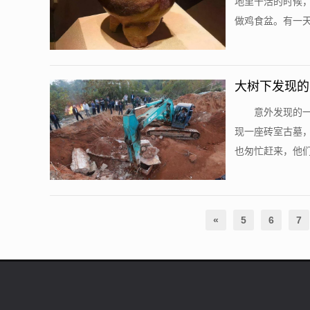
地里干活的时候
做鸡食盆。有一天
大树下发现的
意外发现的一
现一座砖室古墓
也匆忙赶来，他们
«
5
6
7