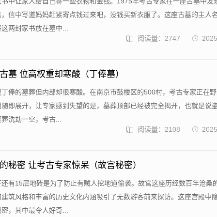
书中让家人给自己寄一些衣物和金钱。1975年考古专家在一座古墓中发
信，信中写道妈妈赶紧寄点钱过来吧，没钱买新衣服了。这座古墓的主人
这两封家书放在墓中...
阅读量：2747
2025
古墓 位高权重却寒酸（丁俸墓）
现丁俸的墓葬但内部却很寒酸。在南京市鼓楼区的500村，考古专家正在
掘随即展开，让专家感到失望的是，墓葬顶部已经被完全揭开，也就是说
葬洗劫一空，考古...
阅读量：2108
2025
的秘密 让考古专家惊呆（故宫秘密）
下还有15层地砖是为了防止有贼人挖地道偷袭。故宫这座历经数百年沧桑
的建筑风格和丰富的历史文化内涵吸引了无数游客前来探访。这座宫殿中
密，其中最令人好奇...