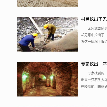
村民挖出了无
无头泥菩萨
却无意中挖出了
将这一情况上报给
专家挖出一座
专家找到的
出来一只石头大
在陵墓前用来驮碑