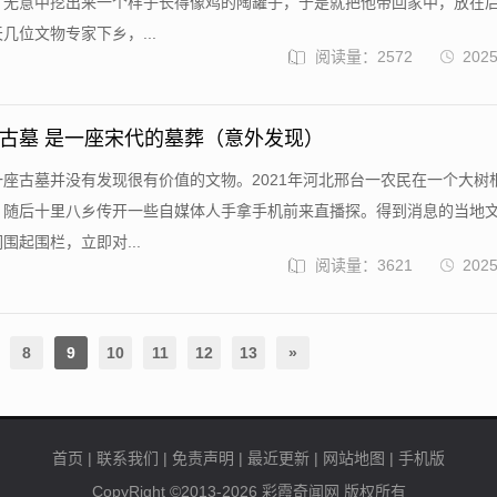
，无意中挖出来一个样子长得像鸡的陶罐子，于是就把他带回家中，放在
几位文物专家下乡，...
阅读量：2572
2025
古墓 是一座宋代的墓葬（意外发现）
座古墓并没有发现很有价值的文物。2021年河北邢台一农民在一个大树
，随后十里八乡传开一些自媒体人手拿手机前来直播探。得到消息的当地
围起围栏，立即对...
阅读量：3621
2025
8
9
10
11
12
13
»
首页
|
联系我们
|
免责声明
|
最近更新
|
网站地图
|
手机版
CopyRight ©2013-2026
彩霞奇闻网
版权所有