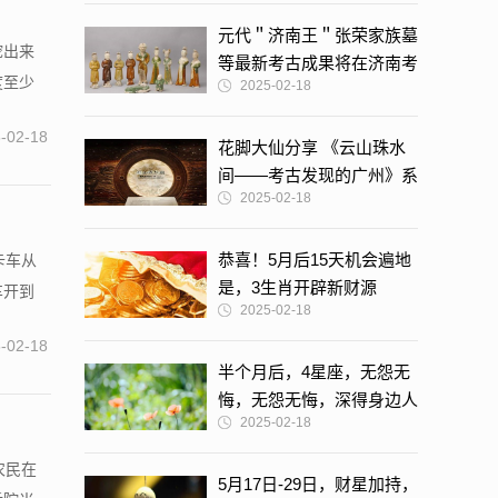
元代＂济南王＂张荣家族墓
挖出来
等最新考古成果将在济南考
度至少
2025-02-18
古馆展出
-02-18
花脚大仙分享 《云山珠水
间——考古发现的广州》系
2025-02-18
列之一
恭喜！5月后15天机会遍地
卡车从
是，3生肖开辟新财源
车开到
2025-02-18
-02-18
半个月后，4星座，无怨无
悔，无怨无悔，深得身边人
2025-02-18
认同
农民在
5月17日-29日，财星加持，