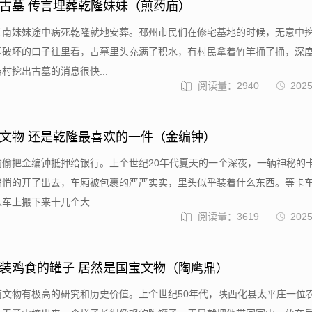
古墓 传言埋葬乾隆妹妹（煎药庙）
江南妹妹途中病死乾隆就地安葬。邳州市民们在修宅基地的时候，无意中
基破坏的口子往里看，古墓里头充满了积水，有村民拿着竹竿捅了捅，深
村挖出古墓的消息很快...
阅读量：2940
2025
文物 还是乾隆最喜欢的一件（金编钟）
偷偷把金编钟抵押给银行。上个世纪20年代夏天的一个深夜，一辆神秘的
悄悄的开了出去，车厢被包裹的严严实实，里头似乎装着什么东西。等卡
车上搬下来十几个大...
阅读量：3619
2025
装鸡食的罐子 居然是国宝文物（陶鹰鼎）
前文物有极高的研究和历史价值。上个世纪50年代，陕西化县太平庄一位