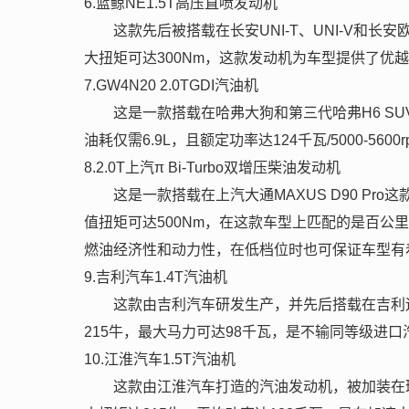
6.蓝鲸NE1.5T高压直喷发动机
这款先后被搭载在长安UNI-T、UNI-V和长
大扭矩可达300Nm，这款发动机为车型提供了优
7.GW4N20 2.0TGDI汽油机
这是一款搭载在哈弗大狗和第三代哈弗H6 S
油耗仅需6.9L，且额定功率达124千瓦/5000-560
8.2.0T上汽π Bi-Turbo双增压柴油发动机
这是一款搭载在上汽大通MAXUS D90 Pr
值扭矩可达500Nm，在这款车型上匹配的是百公里
燃油经济性和动力性，在低档位时也可保证车型有
9.吉利汽车1.4T汽油机
这款由吉利汽车研发生产，并先后搭载在吉利
215牛，最大马力可达98千瓦，是不输同等级进
10.江淮汽车1.5T汽油机
这款由江淮汽车打造的汽油发动机，被加装在