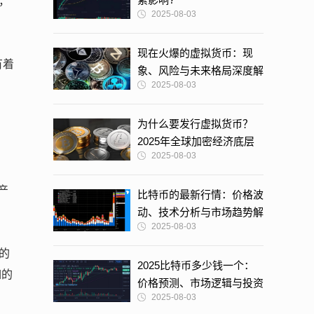
，
2025-08-03
现在火爆的虚拟货币：现
有着
象、风险与未来格局深度解
2025-08-03
析
为什么要发行虚拟货币？
2025年全球加密经济底层
2025-08-03
逻辑深度解析
产
比特币的最新行情：价格波
动、技术分析与市场趋势解
2025-08-03
读
的
2025比特币多少钱一个：
如的
价格预测、市场逻辑与投资
2025-08-03
策略深度解析