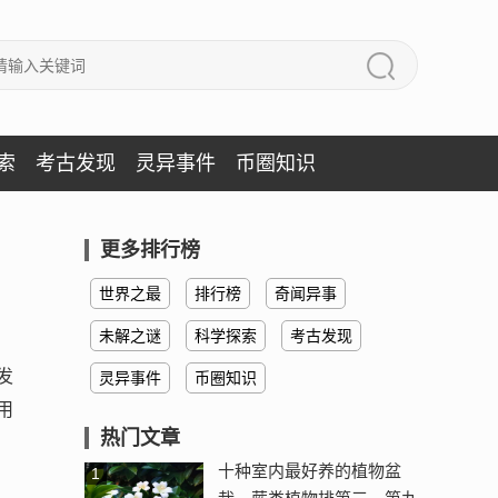
索
考古发现
灵异事件
币圈知识
更多排行榜
世界之最
排行榜
奇闻异事
未解之谜
科学探索
考古发现
发
灵异事件
币圈知识
用
热门文章
十种室内最好养的植物盆
1