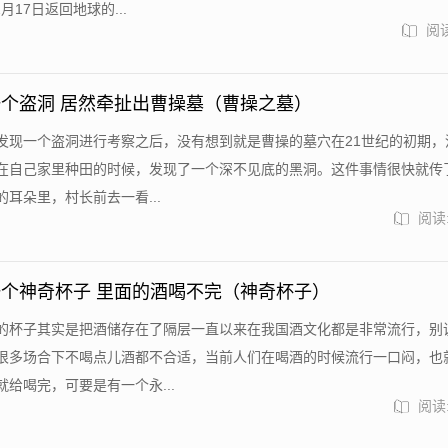
2月17日返回地球的...
阅读
个盗洞 居然牵扯出曹操墓（曹操之墓）
发现一个盗洞进行考察之后，没有想到就是曹操的墓穴在21世纪的初期，
在自己家里种田的时候，发现了一个深不见底的黑洞。这件事情很快就传
耳朵里，村长前去一看...
阅读:
个神奇杯子 里面的酒喝不完（神奇杯子）
的杯子其实是把酒储存在了隔层一直以来在我国酒文化都是非常流行，别
很多场合下不喝点儿酒都不合适，当前人们在喝酒的时候流行一口闷，也
给喝完，可要是有一个永...
阅读: