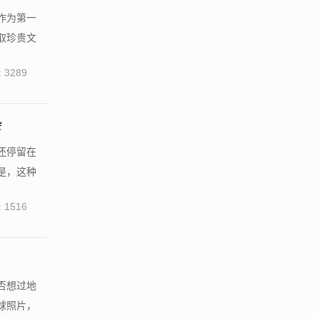
作为第一
取珍贵文
 3289
杂
还停留在
是，这种
 1516
否想过地
球照片，