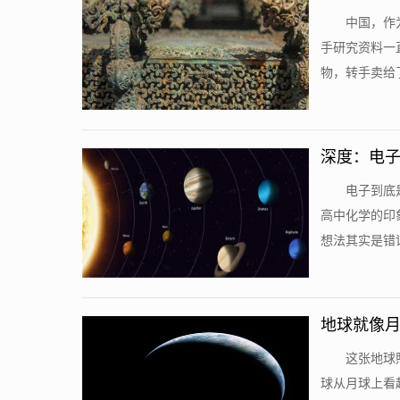
中国，作
手研究资料一
物，转手卖给了
深度：电
电子到底
高中化学的印
想法其实是错误
地球就像
这张地球
球从月球上看