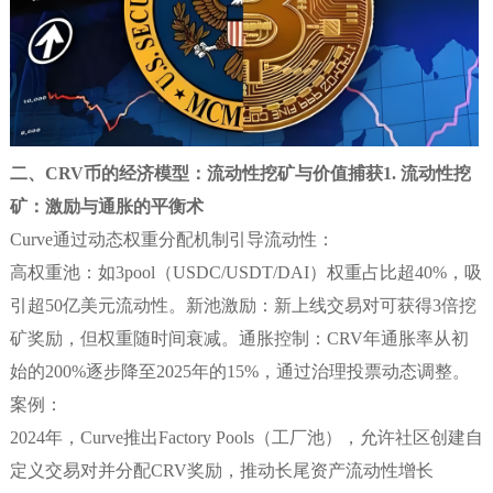
二、CRV币的经济模型：流动性挖矿与价值捕获
1. 流动性挖
矿：激励与通胀的平衡术
Curve通过动态权重分配机制引导流动性：
高权重池：如3pool（USDC/USDT/DAI）权重占比超40%，吸
引超50亿美元流动性。新池激励：新上线交易对可获得3倍挖
矿奖励，但权重随时间衰减。通胀控制：CRV年通胀率从初
始的200%逐步降至2025年的15%，通过治理投票动态调整。
案例：
2024年，Curve推出Factory Pools（工厂池），允许社区创建自
定义交易对并分配CRV奖励，推动长尾资产流动性增长