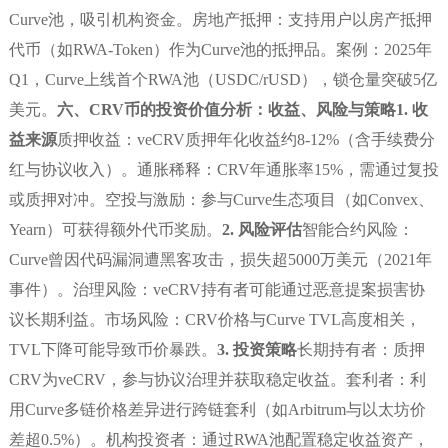
Curve池，吸引机构资金。房地产抵押：支持用户以房产抵押
代币（如RWA-Token）作为Curve池的抵押品。案例：2025年
Q1，Curve上线首个RWA池（USDC/rUSD），锁仓量突破5亿
美元。
六、CRV币的投资价值分析：收益、风险与策略
1. 收
益来源
质押收益：veCRV质押年化收益约8-12%（含手续费分
红与协议收入）。通胀稀释：CRV年通胀率15%，需通过复投
或质押对冲。空投与激励：参与Curve生态项目（如Convex、
Yearn）可获得额外代币奖励。
2. 风险评估
智能合约风险：
Curve曾因代码漏洞遭黑客攻击，损失超5000万美元（2021年
事件）。治理风险：veCRV持有者可能通过恶意提案损害协
议长期利益。市场风险：CRV价格与Curve TVL高度相关，
TVL下降可能导致币价暴跌。
3. 投资策略
长期持有者：质押
CRV为veCRV，参与协议治理并获取稳定收益。套利者：利
用Curve多链价格差异进行跨链套利（如Arbitrum与以太坊价
差超0.5%）。机构投资者：通过RWA池配置稳定收益资产，