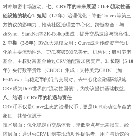
对冲加密市场波动。
七、CRV币的未来展望：DeFi流动性基
础设施的核心
1. 短期（1-2年）
治理优化：降低Convex等第三
方协议的影响力，推动社区治理去中心化。跨链整合：与
zkSync、StarkNet等ZK-Rollup集成，提升交易速度与隐私性。
2. 中期（3-5年）
RWA大规模应用：Curve成为传统资产代币
化的主要流动性池，TVL突破500亿美元。机构化：吸引养老
基金、主权财富基金通过CRV池配置加密资产。
3. 长期（5-10
年）
央行数字货币（CBDC）集成：支持美元CBDC（如
FedNow）与稳定币的混合交易对。去中心化金融基础设施：
CRV成为DeFi世界的“流动性国债”，为协议提供基础收益。
八、结语：CRV币的机遇与责任
CRV币不仅是Curve生态的治理代币，更是DeFi流动性革命的
象征。其价值源于：
技术层面：优化稳定币交易体验，降低滑点与无常损失。经
济层面：通过veCRV机制实现流动性提供者、用户与协议的