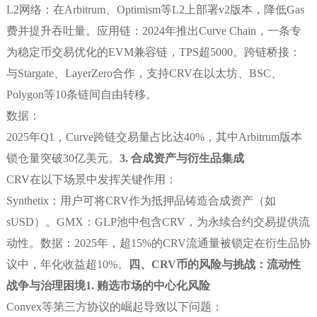
L2网络：在Arbitrum、Optimism等L2上部署v2版本，降低Gas
费并提升吞吐量。应用链：2024年推出Curve Chain，一条专
为稳定币交易优化的EVM兼容链，TPS超5000。跨链桥接：
与Stargate、LayerZero合作，支持CRV在以太坊、BSC、
Polygon等10条链间自由转移。
数据：
2025年Q1，Curve跨链交易量占比达40%，其中Arbitrum版本
锁仓量突破30亿美元。
3. 合成资产与衍生品集成
CRV在以下场景中发挥关键作用：
Synthetix：用户可将CRV作为抵押品铸造合成资产（如
sUSD）。GMX：GLP池中包含CRV，为永续合约交易提供流
动性。数据：2025年，超15%的CRV流通量被锁定在衍生品协
议中，年化收益超10%。
四、CRV币的风险与挑战：流动性
战争与治理困境
1. 贿选市场的中心化风险
Convex等第三方协议的崛起导致以下问题：