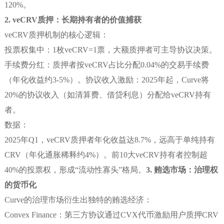
120%。
2. veCRV质押：长期持有者的价值捕获
veCRV质押机制的核心逻辑：
投票权集中：1枚veCRV=1票，大额质押者可主导协议决策。
手续费分红：质押者按veCRV占比分配0.04%的交易手续费
（年化收益约3-5%）。协议收入激励：2025年起，Curve将
20%的协议收入（如清算费、借贷利息）分配给veCRV持有
者。
数据：
2025年Q1，veCRV质押者年化收益达8.7%，远高于单纯持有
CRV（年化通胀稀释约4%）。前10大veCRV持有者控制超
40%的投票权，形成“流动性寡头”格局。
3. 贿选市场：治理权
的货币化
Curve的治理市场衍生出独特的贿选经济：
Convex Finance：第三方协议通过CVX代币激励用户质押CRV