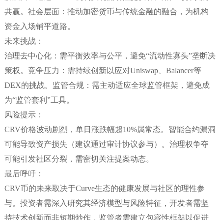
共赢。社会层面：推动加密货币与传统金融的融合，为机构
资金入场铺平道路。
未来挑战：
治理去中心化：需平衡效率与公平，避免“流动性寡头”垄断决
策权。竞争压力：需持续创新以应对Uniswap、Balancer等
DEX的挑战。监管合规：需主动适应全球监管框架，避免成
为“监管套利”工具。
风险提示：
CRV价格波动剧烈，单日涨跌幅超10%属常态。智能合约漏洞
可能导致资产损失（建议通过审计协议参与）。治理权争夺
可能引发社区分裂，需密切关注提案动态。
最后呼吁：
CRV币的未来取决于Curve生态的健康发展与社区的理性参
与。投资者需深入研究其经济模型与风险特征，开发者需坚
持技术创新而非短期炒作，监管者需建立包容性框架以促进