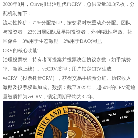
2020年8月，Curve推出治理代币CRV，总供应量30.3亿枚，分
配机制如下：
流动性挖矿：71%分配给LP，按交易对权重动态分配。团队
与投资者：23%归属团队及早期投资者，分4年线性释放。社
区储备：3%用于生态激励，2%用于DAO治理。
CRV的核心功能：
治理投票权：持有者可提案并投票决定协议参数（如手续费
率、新池上线）。veCRV质押：用户锁定CRV生成
veCRV（投票托管CRV），获得交易手续费分红、协议收入
激励及投票权重加成。数据：截至2025年，超60%的CRV流通
量被质押为veCRV，锁定周期平均为3.2年。