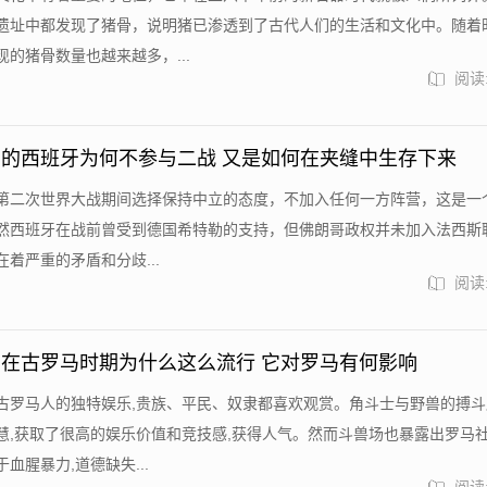
遗址中都发现了猪骨，说明猪已渗透到了古代人们的生活和文化中。随着
的猪骨数量也越来越多，...
阅读:
的西班牙为何不参与二战 又是如何在夹缝中生存下来
第二次世界大战期间选择保持中立的态度，不加入任何一方阵营，这是一
然西班牙在战前曾受到德国希特勒的支持，但佛朗哥政权并未加入法西斯联
着严重的矛盾和分歧...
阅读:
在古罗马时期为什么这么流行 它对罗马有何影响
古罗马人的独特娱乐,贵族、平民、奴隶都喜欢观赏。角斗士与野兽的搏斗
慧,获取了很高的娱乐价值和竞技感,获得人气。然而斗兽场也暴露出罗马
血腥暴力,道德缺失...