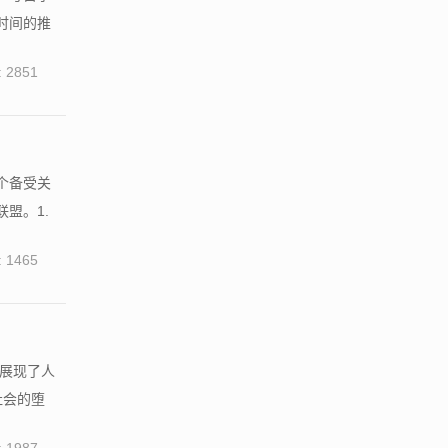
时间的推
 2851
个备受关
盟。1.
 1465
展现了人
社会的堕