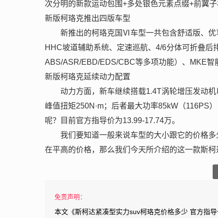
次分明的新款运动包围+多处银色元素点缀+前翼子板
新版柯珞克推出四版车型
新推出的柯珞克国Ⅵ车型一共包含舒适版、优
HHC坡道辅助系统、定速巡航、4/6分体可折叠后
ABS/ASR/EBD/EDS/CBC等多项功能）、MK
新版柯珞克延续动力配置
动力方面，新车继续搭载1.4T涡轮增压发动机以
峰值扭矩250N·m；后者最大功率85kW（116P
呢？目前官方指导价为13.99-17.74万。
我们要知道一般来说车型的大小跟它的价格多
在平高的价格，那么我们今天所介绍的这一款斯柯达
免责声明：
本文《斯柯达紧凑型实力suv柯珞克价格多少 官方指