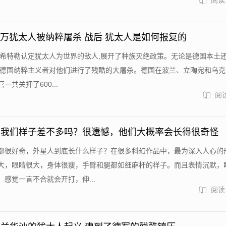
阅读:
00万犹太人被纳粹屠杀 战后 犹太人是如何报复的
,希特勒认定犹太人为世界的敌人,展开了种族灭绝政策。无论是德国本土
,德国纳粹主义者对他们进行了残酷的大屠杀。德国在波兰、立陶宛和乌克
一共关押了600...
阅读
和我们样子差不多吗？很遗憾，他们大概率会长得很奇怪
都很好奇，外星人到底长什么样子？在很多科幻作品中，最为深入人心的
大，眼睛很大，身体很瘦，手臂和腿都如细麻杆的样子。而且表情沉默，
感觉一言不合就会开打，伸...
阅读: