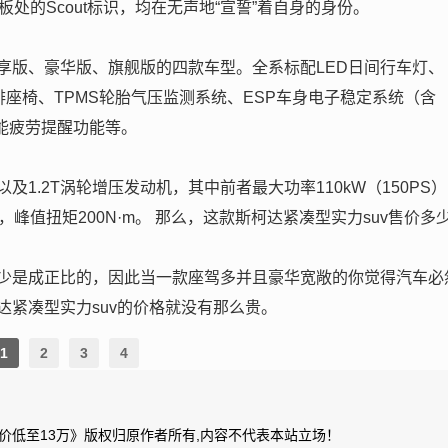
处的Scout标识，均在无声地“宣誓”着自身的身份。
享版、豪华版、旗舰版的四款车型。全系标配LED日间行车灯、
排座椅、TPMS轮胎气压监测系统、ESP车身电子稳定系统（含
E智能疲劳提醒功能等。
及1.2T涡轮增压发动机，其中前者最大功率110kW（150PS
S），峰值扭矩200N·m。 那么，这款斯柯达紧凑型实力suv售价多
少是成正比的，因此当一款座驾多并且豪华宽敞的你觉得汽车必
紧凑型实力suv的价格就没有那么贵。
1
2
3
4
导价低至13万》版权归原作者所有,内容不代表本站立场！