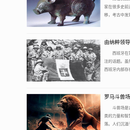
家在很多史前
移，考古中发现
由纳粹领导
西班牙在
注的话题。虽
西班牙内部存在
罗马斗兽场
斗兽场是
类的力量和智
落。人们沉湎于