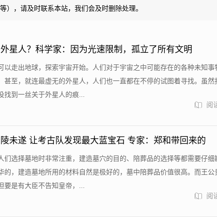
等），请及时联系本站，我们会及时删除处理。
到外星人？科学家：因为光速限制，孤立了所有文明
可以走出地球，探索宇宙开始。人们对于宇宙之中可能存在的各种未知事
。甚至，就连最虚无的外星人，人们也一直都在不停的试图着寻找。虽然
找到一丝关于外星人的痕...
阅读
陵未遂 让考古队发现最大蓝宝石 专家：郑和带回来的
人们选择墓地时非常注重，建造墓穴的目的、陪葬品的选择等都需要仔细
华的，建造墓地所用的材料自然是极好的，墓中陪葬品价值很高。而王公
要是有大臣不告知皇帝，...
阅读