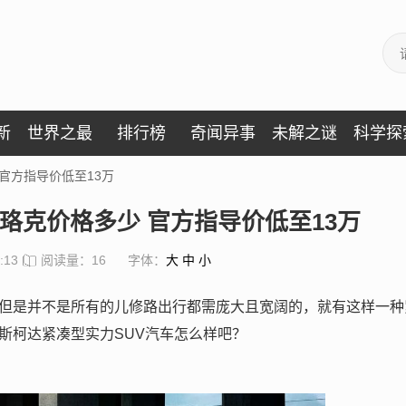
新
世界之最
排行榜
奇闻异事
未解之谜
科学探
 官方指导价低至13万
柯珞克价格多少 官方指导价低至13万
:13
阅读量：16
字体：
大
中
小
，但是并不是所有的儿修路出行都需庞大且宽阔的，就有这样一种
斯柯达紧凑型实力SUV汽车怎么样吧？