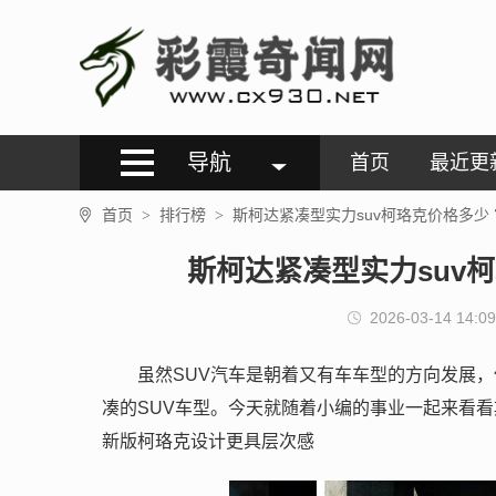
导航
首页
最近更
首页
排行榜
斯柯达紧凑型实力suv柯珞克价格多少
>
>
斯柯达紧凑型实力suv
2026-03-14 14:09
虽然SUV汽车是朝着又有车车型的方向发展
凑的SUV车型。今天就随着小编的事业一起来看看
新版柯珞克设计更具层次感