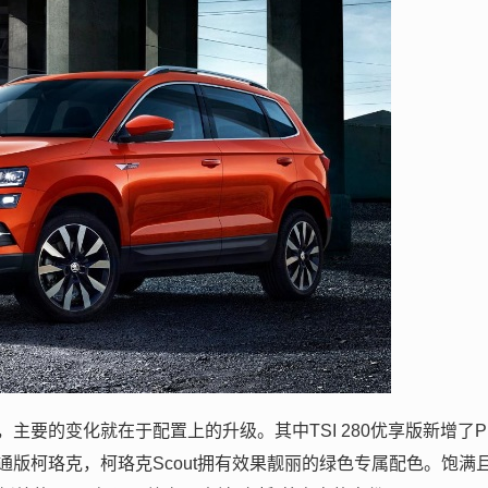
要的变化就在于配置上的升级。其中TSI 280优享版新增了P
版柯珞克，柯珞克Scout拥有效果靓丽的绿色专属配色。饱满