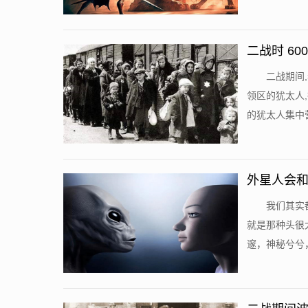
二战时 6
二战期间
领区的犹太人
的犹太人集中营
外星人会
我们其实
就是那种头很
邃，神秘兮兮，