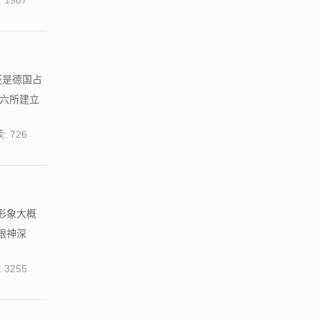
 1987
还是德国占
六所建立
: 726
形象大概
眼神深
 3255