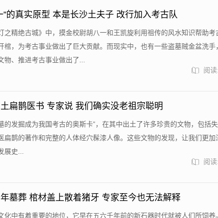
一”的真实原型 本是长沙土夫子 改行加入考古队
灯之精绝古城》中，摸金校尉胡八一和王凯旋利用祖传的风水知识帮助考
开棺，为考古事业做出了巨大贡献。而现实中，也有一些盗墓贼金盆洗手
物、推进考古事业做出了...
阅读:
土扁鹊医书 专家说 我们确实没老祖宗聪明
墓的发掘成为我国考古的奥斯卡”，在其中出土了许多珍贵的文物，包括失传
医扁鹊的著作和完整的人体经穴髹漆人像。这些文物的发现，让我们更加
展史...
阅读:
年墓葬 棺材盖上散着猪牙 专家至今也无法解释
文化中有着重要的地位，它早在五六千年前的新石器时代就被人们所饲养