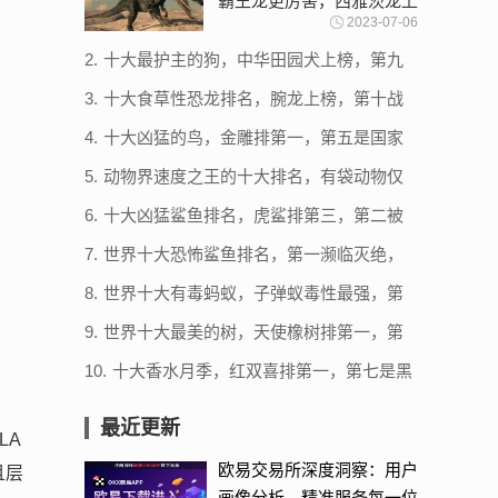
霸王龙更厉害，西雅茨龙上
2023-07-06
榜
2.
十大最护主的狗，中华田园犬上榜，第九
一生只认一个主人
3.
十大食草性恐龙排名，腕龙上榜，第十战
斗力最强
4.
十大凶猛的鸟，金雕排第一，第五是国家
级保护动物
5.
动物界速度之王的十大排名，有袋动物仅
排第十，第一时速破400
6.
十大凶猛鲨鱼排名，虎鲨排第三，第二被
称为噬人鲨
7.
世界十大恐怖鲨鱼排名，第一濒临灭绝，
第二被称为人类杀手（牛鲨）
8.
世界十大有毒蚂蚁，子弹蚁毒性最强，第
三体型最大
9.
世界十大最美的树，天使橡树排第一，第
二被称为棉兰老岛口香糖
10.
十大香水月季，红双喜排第一，第七是黑
红月季代表品种
最近更新
LA
欧易交易所深度洞察：用户
且层
画像分析，精准服务每一位