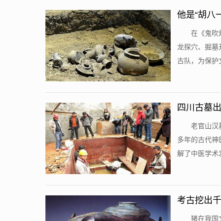
他是“胡八
在《鬼吹
龙探穴、掘墓
古队，为保护文
四川古墓出
老官山汉
多年的古代神
解了中医学术发
考古挖出千
猪在我国