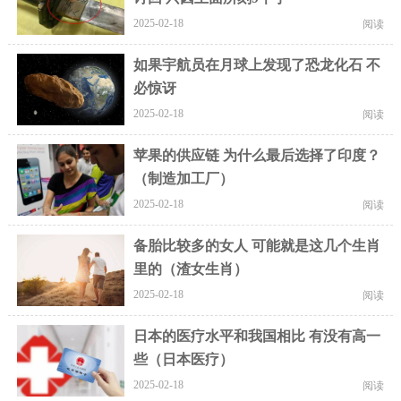
2025-02-18
阅读
如果宇航员在月球上发现了恐龙化石 不
必惊讶
2025-02-18
阅读
苹果的供应链 为什么最后选择了印度？
（制造加工厂）
2025-02-18
阅读
备胎比较多的女人 可能就是这几个生肖
里的（渣女生肖）
2025-02-18
阅读
日本的医疗水平和我国相比 有没有高一
些（日本医疗）
2025-02-18
阅读