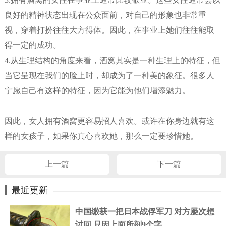
良好的精神状态出现在公众面前，对自己的形象也非常重
视，穿着打扮往往大方得体。因此，在事业上她们往往能取
得一定的成功。
4.从生理结构的角度来看，酒窝其实是一种生理上的特征，但
当它呈现在我们的脸上时，却成为了一种美的象征。很多人
宁愿自己有这样的特征，因为它能为他们增添魅力。
因此，女人拥有酒窝更容易招人喜欢。或许在你身边就有这
样的女孩子，如果你真心喜欢她，那么一定要珍惜她。
上一篇
下一篇
最近更新
中国缴获一把日本战俘军刀 对方屡次想
讨回 只因上面所刻9个字