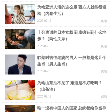
为啥亚洲人活的这么累 西方人就能很轻
松（内卷生活）
2025-02-18
阅读
十分离谱的日本女权 到底疯狂到什么地
步？（两性关系）
2025-02-18
阅读
吵架时害怕老婆的男人 一般都是这几个
生肖（男人生肖）
2025-02-18
阅读
为啥山茶油不见了 难道是不好吃吗？
（山茶油）
2025-02-18
阅读
唯一没有中国人的国家 总统都给你当导