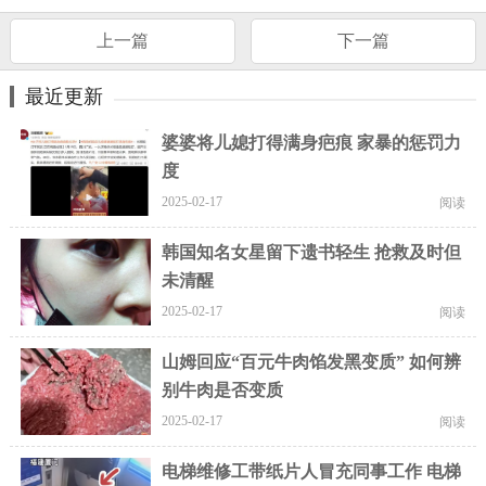
上一篇
下一篇
最近更新
婆婆将儿媳打得满身疤痕 家暴的惩罚力
度
2025-02-17
阅读
韩国知名女星留下遗书轻生 抢救及时但
未清醒
2025-02-17
阅读
山姆回应“百元牛肉馅发黑变质” 如何辨
别牛肉是否变质
2025-02-17
阅读
电梯维修工带纸片人冒充同事工作 电梯