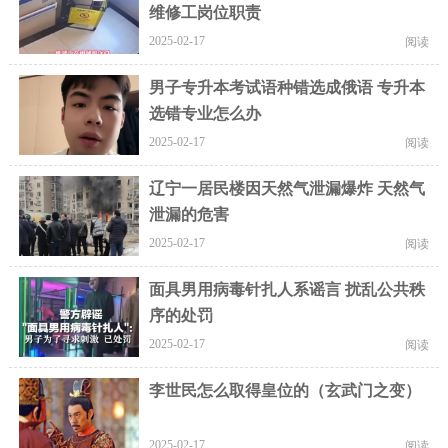
维修工岗位职责
2025-02-17
阅读
男子专升本考试语种错选成俄语 专升本
选错专业怎么办
2025-02-17
阅读
辽宁一居民楼因天然气泄漏爆炸 天然气
泄漏的危害
2025-02-17
阅读
面具男用病毒针扎人系谣言 扰乱公共秩
序的处罚
2025-02-17
阅读
李世民怎么取得皇位的（玄武门之变）
2025-02-17
阅读