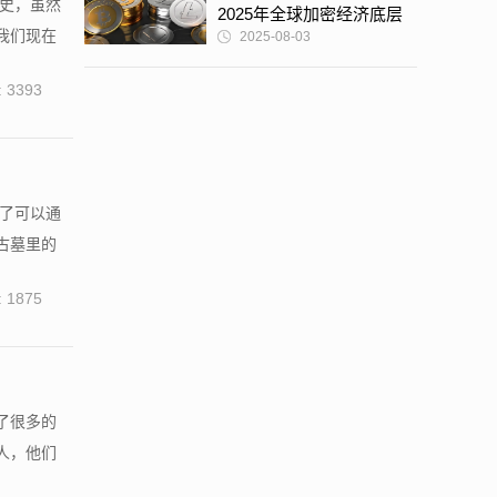
历史，虽然
2025年全球加密经济底层
我们现在
2025-08-03
逻辑深度解析
 3393
除了可以通
古墓里的
 1875
了很多的
人，他们