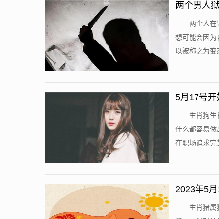
两个男人狱
两个人在
想可能会因为
以被称之为变态
5月17号
生肖狗生
什么都容易做
在职场追求完美
2023年
生肖猪属