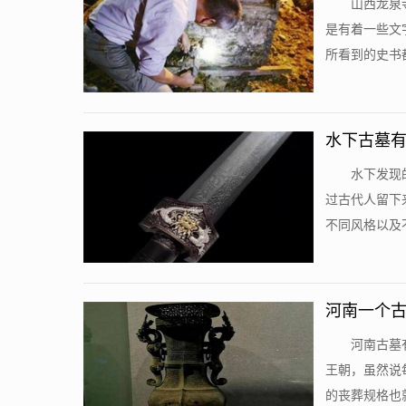
山西龙泉
是有着一些文
所看到的史书都
水下古墓有
水下发现
过古代人留下
不同风格以及不
河南一个古
河南古墓
王朝，虽然说
的丧葬规格也就