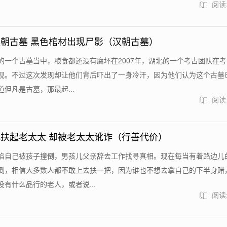
阅读:
朝古墓 黑色棺材出现尸影（汉朝古墓）
的一个古墓当中，粮食都还没有腐坏在2007年，湖北的一个考古团队在
现。不过这次发现却让他们背后吓出了一身冷汗，因为他们认为这个古墓
但凡是古墓，那最起...
阅读:
扶起老太太 却被老太太讹诈（行善代价）
陷自己被孩子撞倒，男孩儿父亲辞去工作找寻真相。现在每当有着路边儿
倒，相信大多数人都不敢上去扶一把，因为谁也不想去拿自己的下半身赌
有什么品行的老人，或者说...
阅读: