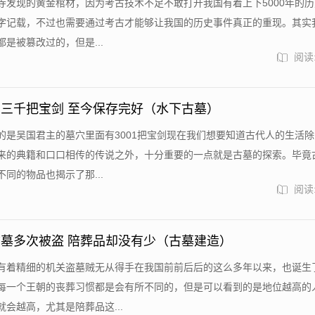
寺发现的黄金棺材，因为考古技术不足不敢打开我国有着上下5000年的
字记载，不过也需要通过考古才能够让我国的历史事件真正的重现。其实
是被篡改过的，但是...
阅读:
三千把宝剑 至今保存完好（水下古墓）
的是吴国君主的墓穴里面有3001把宝剑现在我们想要知道古代人的生活
来的典籍和口口相传的传说之外，十分重要的一点就是古墓的探索。毕竟
同的物品也揭示了那...
阅读:
墓多次被盗 陪葬品却没有少（古墓建造）
有着精细的机关盗墓贼无从得手在我国前前后后的这么多年以来，也诞生
每一个王朝的丧葬习惯都是会有所不同的，但是可以看到的是地位越高的
会越高，尤其是陪葬品这...