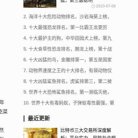
猛，第三最聪明
2023-07-06
2.
海洋十大危险动物排名，沙岩海葵上榜，
第一毒性最强
3.
十大最强恐龙排名，第一比霸王龙更厉
害，西雅茨龙上榜
4.
十大最护主的狗，中华田园犬上榜，第九
一生只认一个主人
5.
十大食草性恐龙排名，腕龙上榜，第十战
斗力最强
6.
十大凶猛的鸟，金雕排第一，第五是国家
级保护动物
7.
动物界速度之王的十大排名，有袋动物仅
排第十，第一时速破400
8.
十大凶猛鲨鱼排名，虎鲨排第三，第二被
称为噬人鲨
9.
世界十大恐怖鲨鱼排名，第一濒临灭绝，
第二被称为人类杀手（牛鲨）
年
10.
世界十大有毒蚂蚁，子弹蚁毒性最强，第
三体型最大
吃菜
最近更新
然
比特币三大交易所深度解
析：平台实力、风险与合规