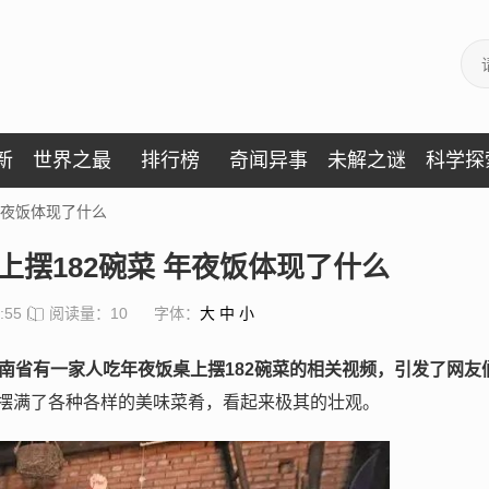
新
世界之最
排行榜
奇闻异事
未解之谜
科学探
年夜饭体现了什么
摆182碗菜 年夜饭体现了什么
:55
阅读量：10
字体：
大
中
小
南省有一家人吃年夜饭桌上摆182碗菜的相关视频，引发了网友
摆满了各种各样的美味菜肴，看起来极其的壮观。