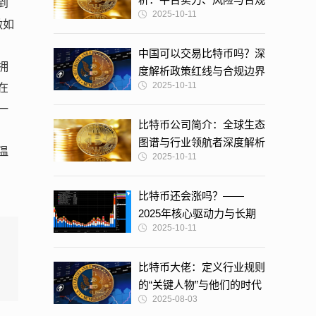
到
2025-10-11
选择指南
做如
中国可以交易比特币吗？深
拥
度解析政策红线与合规边界
2025-10-11
在
一
比特币公司简介：全球生态
图谱与行业领航者深度解析
温
2025-10-11
比特币还会涨吗？——
2025年核心驱动力与长期
2025-10-11
价值深度解析
比特币大佬：定义行业规则
的“关键人物”与他们的时代
2025-08-03
影响力