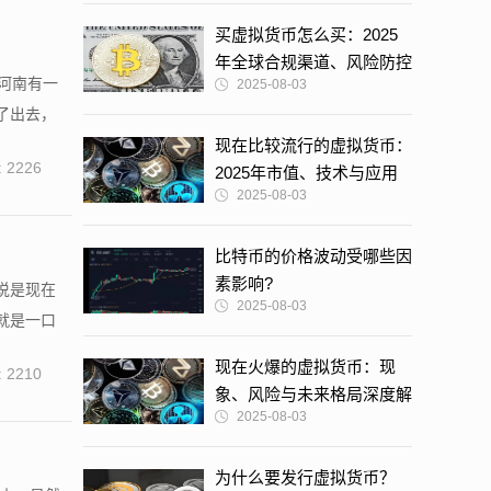
买虚拟货币怎么买：2025
年全球合规渠道、风险防控
河南有一
2025-08-03
与实操指南
了出去，
现在比较流行的虚拟货币：
 2226
2025年市值、技术与应用
2025-08-03
深度解析
比特币的价格波动受哪些因
素影响?
说是现在
2025-08-03
就是一口
现在火爆的虚拟货币：现
 2210
象、风险与未来格局深度解
2025-08-03
析
为什么要发行虚拟货币？