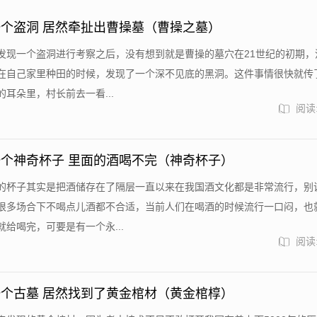
个盗洞 居然牵扯出曹操墓（曹操之墓）
发现一个盗洞进行考察之后，没有想到就是曹操的墓穴在21世纪的初期，
在自己家里种田的时候，发现了一个深不见底的黑洞。这件事情很快就传
耳朵里，村长前去一看...
阅读:
个神奇杯子 里面的酒喝不完（神奇杯子）
的杯子其实是把酒储存在了隔层一直以来在我国酒文化都是非常流行，别
很多场合下不喝点儿酒都不合适，当前人们在喝酒的时候流行一口闷，也
给喝完，可要是有一个永...
阅读:
个古墓 居然找到了黄金棺材（黄金棺椁）