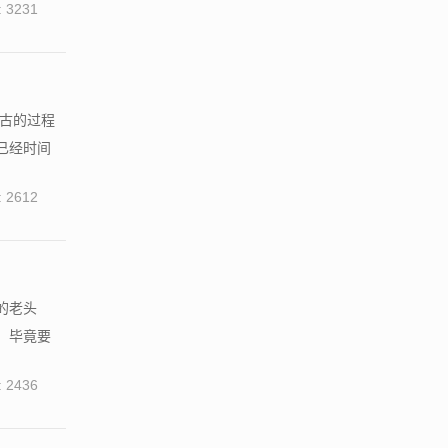
 3231
考古的过程
已经时间
 2612
的老头
，毕竟要
 2436