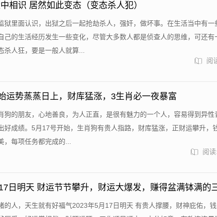
中相识 居然如此变态（变态杀人犯）
监狱里面认识，出狱之后一起抢劫杀人，强奸，做坏事。在生活当中有一
自己的生活经历发生一些变化，尽管大多数人都是侦查人的思维，可还有
杀人狂，要是一般人就算...
阅读
开始运势蒸蒸日上，财库猛涨，3生肖必一夜暴富
肖狗的朋友，心地善良，为人正直，是很有魅力的一个人，容易得到异性
出好成绩。5月17号开始，生肖狗有贵人指路，财库猛涨，正财运攀升，
，每项任务都完成的...
阅读:
5月17日明天 财运节节攀升，财运大爆发，赚得盆满钵满的
猪的人，天生就有好福气2023年5月17日明天 有贵人撑腰，财神庇佑，