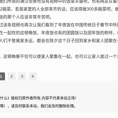
我们所说的满汉全席也没有视频中的饭菜丰盛吧，也有网友在看
82碗菜，若是家里的人全部来齐的话，应该得做300多碗菜吧，
饭的那个人应该非常辛苦吧。
过该条视频也再次让我们看到了年夜饭在中国传统日子春节中所
在一起吃的这顿晚饭，年夜饭也有的团圆饭以及团年饭的称呼，
人们不管离家多远，都会在除夕这个日子回到家乡和家人团聚在
，这顿晚餐不仅可以使家人聚集在一起，也可以让家人度过一个
1
2
3
4
了什么》版权归原作者所有,内容不代表本站立场！
等），请及时联系本站，我们会及时删除处理。