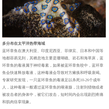
多分布在太平洋热带海域
蓝环章鱼在澳大利亚、印度尼西亚、菲律宾、日本和中国等
地都容易见到，其栖息地主要是珊瑚礁、岩石和海草床，蓝
环章鱼的毒液属于神经毒素，如果被蓝环章鱼咬中，蓝环章
鱼会快速释放毒液，这种毒液会导致对方瘫痪和呼吸衰竭。
专家研究发现，一只蓝环章鱼的毒液足以杀死10-26个成年
人，这种毒液一般通过蓝环章鱼的唾液腺，注射到猎物或者
被攻击者的身体中，被它们攻击，短时间内会出现剧烈疼痛
和肌肉痉挛现象。