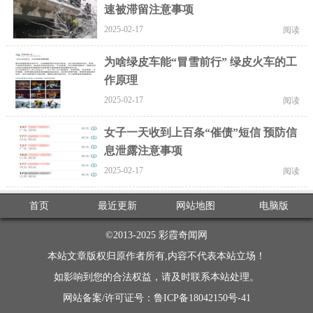
速被滞留注意事项
2025-02-17
阅读
为啥绿皮车能“冒雪前行” 绿皮火车的工
作原理
2025-02-17
阅读
女子一天收到上百条“催债”短信 预防信
息泄露注意事项
2025-02-17
阅读
首页
最近更新
网站地图
电脑版
©2013-2025
彩霞奇闻网
本站文章版权归原作者所有,内容不代表本站立场！
如影响到您的合法权益，请及时联系本站处理。
网站备案/许可证号：鲁ICP备18042150号-41