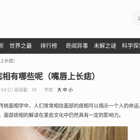
新
世界之最
排行榜
奇闻异事
未解之谜
科学探
上长痣）
痣相有哪些呢（嘴唇上长痣）
:54
阅读量：15
字体：
大
中
小
传统面相学中，人们常常相信面部的痣相可以揭示一个人的命运
，面部痣相的解读在某些文化中仍然具有一定的影响力。