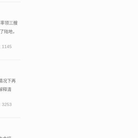
，率领三艘
现了陆地，
 1145
情况下再
解释清
 3253