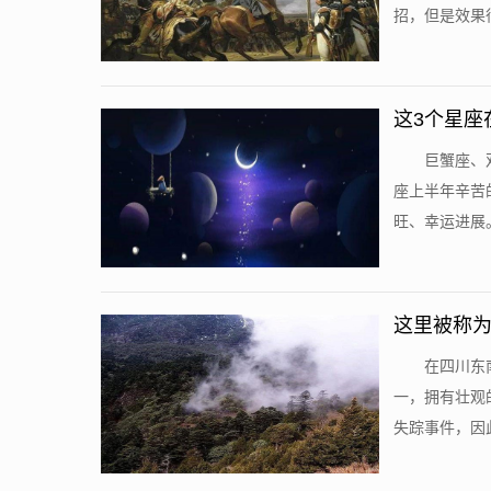
招，但是效果很
这3个星座
巨蟹座、
座上半年辛苦
旺、幸运进展。
这里被称为
在四川东
一，拥有壮观
失踪事件，因此