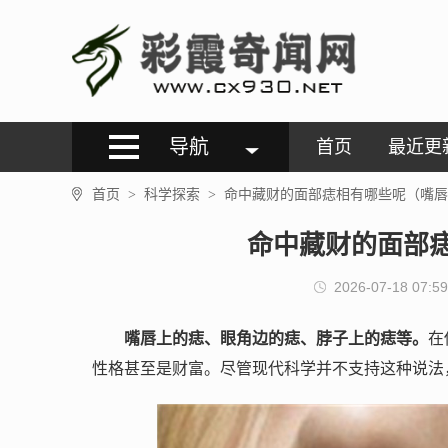
导航
首页
最近更
首页
科学探索
命中藏财的面部痣相有哪些呢（嘴唇
>
>
命中藏财的面部
2026-07-18 07:59
嘴唇上的痣
、
眼角边的痣
、
脖子上的痣
等。
在
性格甚至是财富。尽管现代科学并不支持这种说法