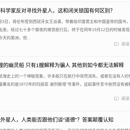
的科学家反对寻找外星人，这和闭关锁国有何区别？
年8月3日，哥伦布受到西班牙女王派遣，带着给印度君主和中国皇帝的国书
出发，经过七十多个昼夜的艰苦航行后，终于在同年19月12日的时候发
天的美洲，但...
阅读:
艘的幽灵船 只有1艘解释为骗人 其他到如今都无法解释
航海史上的一个神秘现象，许多船只在航行中突然消失，或者在没有人的
最著名的是1872年的玛丽亚·谢列斯塔”号事件，这起事件至今依然没有被
阅读:
外星人，人类能否跟他们谈“道德”？答案颠覆认知