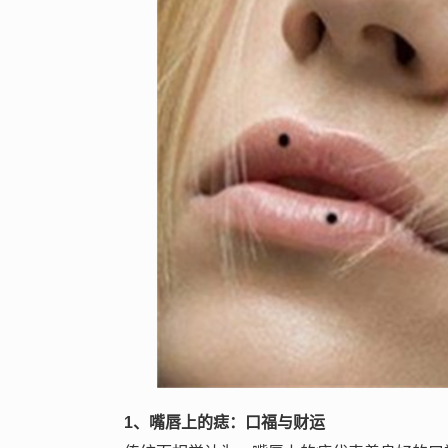
1
、嘴唇上的痣：口福与财运