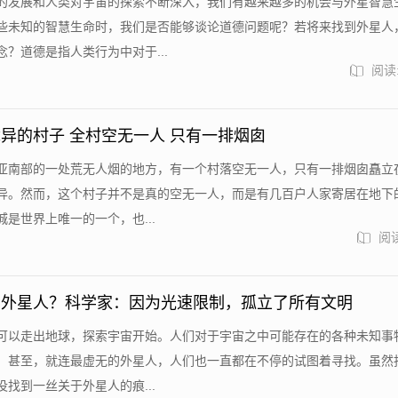
的发展和人类对宇宙的探索不断深入，我们有越来越多的机会与外星智慧
些未知的智慧生命时，我们是否能够谈论道德问题呢？若将来找到外星人
？道德是指人类行为中对于...
阅读:
异的村子 全村空无一人 只有一排烟囱
亚南部的一处荒无人烟的地方，有一个村落空无一人，只有一排烟囱矗立
异。然而，这个村子并不是真的空无一人，而是有几百户人家寄居在地下
是世界上唯一的一个，也...
阅读
到外星人？科学家：因为光速限制，孤立了所有文明
可以走出地球，探索宇宙开始。人们对于宇宙之中可能存在的各种未知事
。甚至，就连最虚无的外星人，人们也一直都在不停的试图着寻找。虽然
找到一丝关于外星人的痕...