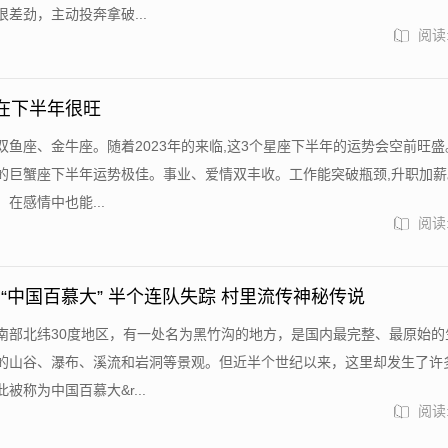
差劲，主动投奔拿破...
阅读:
在下半年很旺
双鱼座、金牛座。随着2023年的来临,这3个星座下半年的运势会空前旺盛
的巨蟹座下半年运势极佳。事业、爱情双丰收。工作能突破瓶颈,升职加薪
在感情中也能...
阅读:
“中国百慕大” 半个连队失踪 村里流传神秘传说
南部北纬30度地区，有一处名为黑竹沟的地方，是国内最完整、最原始的
的山谷、瀑布、溪流和岩洞等景观。但近半个世纪以来，这里却发生了许
被称为中国百慕大&r...
阅读: