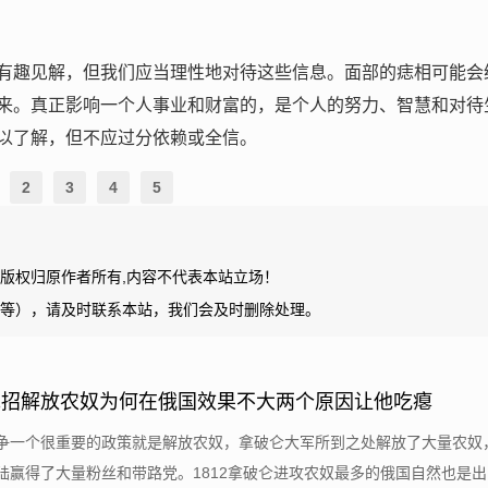
有趣见解，但我们应当理性地对待这些信息。面部的痣相可能会
来。真正影响一个人事业和财富的，是个人的努力、智慧和对待
以了解，但不应过分依赖或全信。
2
3
4
5
版权归原作者所有,内容不代表本站立场！
等），请及时联系本站，我们会及时删除处理。
绝招解放农奴为何在俄国效果不大两个原因让他吃瘪
争一个很重要的政策就是解放农奴，拿破仑大军所到之处解放了大量农奴
陆赢得了大量粉丝和带路党。1812拿破仑进攻农奴最多的俄国自然也是