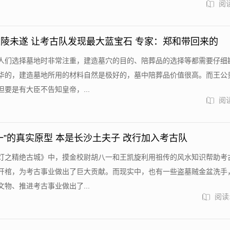
阅读
陵未遂 让考古队发现最大蓝宝石 专家：郑和带回来的
人们选择墓地时非常注重，建造墓穴的目的、陪葬品的选择等都需要仔细
华的，建造墓地所用的材料自然是极好的，墓中陪葬品价值很高。而王公
要是有大臣不告知皇帝，...
阅读
一”的真实原型 本是长沙土夫子 改行加入考古队
灯之精绝古城》中，摸金校尉胡八一和王凯旋利用祖传的风水知识帮助考
开棺，为考古事业做出了巨大贡献。而现实中，也有一些盗墓贼金盆洗手
物、推进考古事业做出了...
阅读: