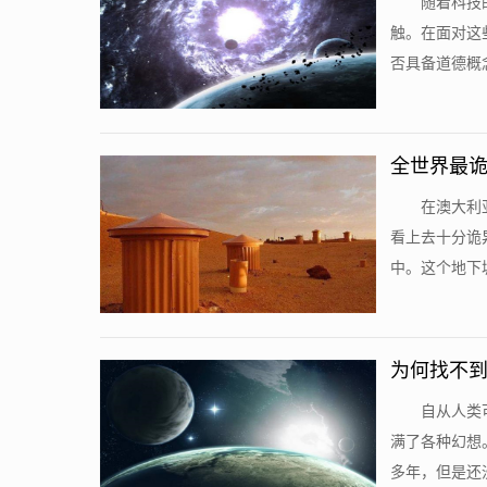
随着科技
触。在面对这
否具备道德概念
全世界最诡
在澳大利
看上去十分诡
中。这个地下城
为何找不
自从人类
满了各种幻想
多年，但是还没