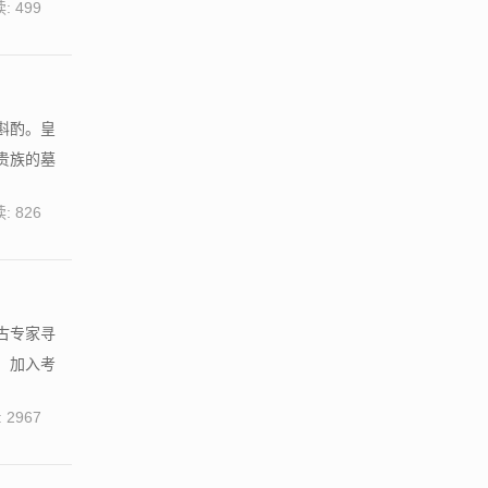
: 499
斟酌。皇
贵族的墓
: 826
古专家寻
，加入考
 2967