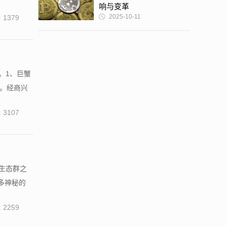
响与变革
2025-10-11
 1379
。1、巨蟹
。经商兴
 3107
生态群之
多神秘的
 2259