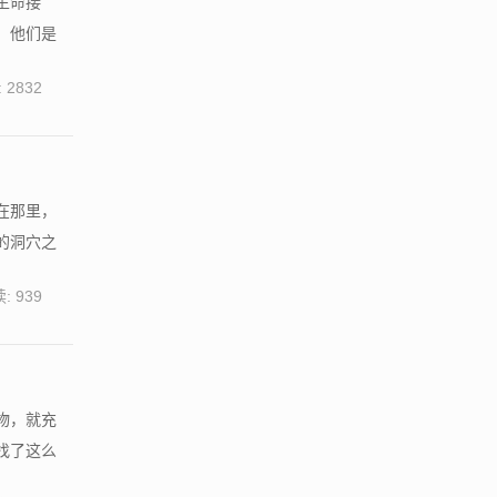
生命接
，他们是
 2832
在那里，
的洞穴之
: 939
物，就充
找了这么