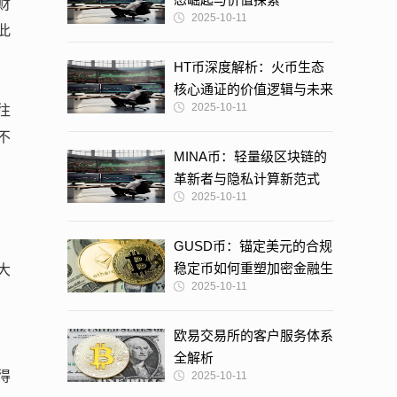
财
2025-10-11
此
HT币深度解析：火币生态
核心通证的价值逻辑与未来
2025-10-11
往
展望
不
MINA币：轻量级区块链的
革新者与隐私计算新范式
2025-10-11
GUSD币：锚定美元的合规
稳定币如何重塑加密金融生
大
2025-10-11
态？
欧易交易所的客户服务体系
全解析
得
2025-10-11