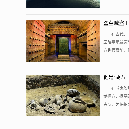
盗墓贼盗王
在古代，
室陵墓是最豪
穴也很豪华，但
他是“胡八
在《鬼吹
龙探穴、掘墓
古队，为保护文