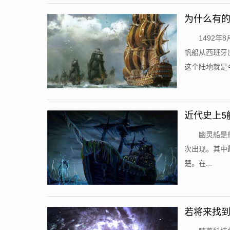
为什么有
1492
帆船从西班牙
这个陆地就是今
近代史上5
幽灵船是
次出现。其中
楚。在...
若将来找到